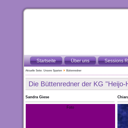
Startseite
Über uns
Sessions R
Aktuelle Seite:
Unsere Sparten
Büttenredner
Die Büttenredner der KG "Heijo-
Sandra Giese
Chiar
Foto