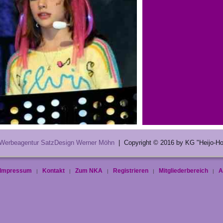
Werbeagentur SatzDesign Werner Möhn
| Copyright © 2016 by KG "Heijo-Hop
Impressum
Kontakt
Zum NKA
Registrieren
Mitgliederbereich
A
|
|
|
|
|