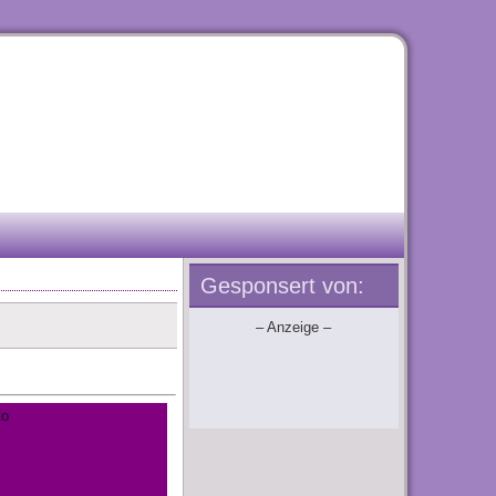
Gesponsert von:
– Anzeige –
to