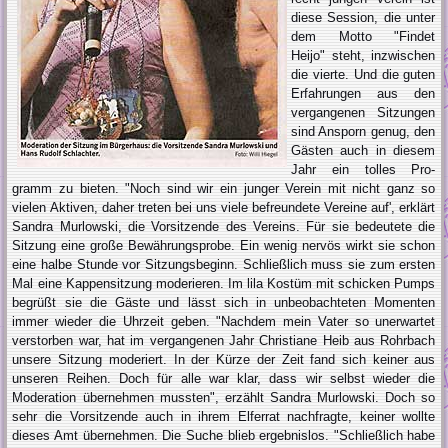
diese Session, die unter
dem Motto "Findet
Heijo" steht, inzwi­schen
die vierte. Und die guten
Erfah­rungen aus den
vergangenen Sitzun­gen
sind Ansporn genug, den
Gästen auch in diesem
Jahr ein tolles Pro­
gramm zu bieten. "Noch sind wir ein junger Verein mit nicht ganz so
vielen Aktiven, daher tre­ten bei uns viele befreundete Vereine auf', erklärt
Sandra Murlowski, die Vorsitzende des Vereins. Für sie be­deutete die
Sitzung eine große Bewäh­rungsprobe. Ein wenig nervös wirkt sie schon
eine halbe Stunde vor Sitzungs­beginn. Schließlich muss sie zum ers­ten
Mal eine Kappensitzung moderie­ren. Im lila Kostüm mit schicken Pumps
begrüßt sie die Gäste und lässt sich in unbeobachteten Momenten
immer wieder die Uhrzeit geben. "Nachdem mein Vater so unerwartet
verstorben war, hat im vergangenen Jahr Christiane Heib aus Rohrbach
unsere Sitzung moderiert. In der Kür­ze der Zeit fand sich keiner aus
unse­ren Reihen. Doch für alle war klar, dass wir selbst wieder die
Moderation über­nehmen mussten", erzählt Sandra Murlowski. Doch so
sehr die Vorsit­zende auch in ihrem Elferrat nachfrag­te, keiner wollte
dieses Amt überneh­men. Die Suche blieb ergebnislos. "Schließlich habe