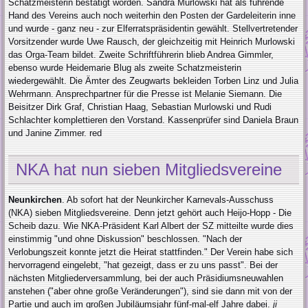
Schatzmeisterin bestätigt worden. Sandra Murlowski hat als führende
Hand des Vereins auch noch weiterhin den Posten der Gardeleiterin inne
und wurde - ganz neu - zur Elferratspräsidentin gewählt. Stellvertretender
Vorsitzender wurde Uwe Rausch, der gleichzeitig mit Heinrich Murlowski
das Orga-Team bildet. Zweite Schriftführerin blieb Andrea Gimmler,
ebenso wurde Heidemarie Blug als zweite Schatzmeisterin
wiedergewählt. Die Ämter des Zeugwarts bekleiden Torben Linz und Julia
Wehrmann. Ansprechpartner für die Presse ist Melanie Siemann. Die
Beisitzer Dirk Graf, Christian Haag, Sebastian Murlowski und Rudi
Schlachter komplettieren den Vorstand. Kassenprüfer sind Daniela Braun
und Janine Zimmer. red
NKA hat nun sieben Mitgliedsvereine
Neunkirchen
. Ab sofort hat der Neunkircher Karnevals-Ausschuss
(NKA) sieben Mitgliedsvereine. Denn jetzt gehört auch Heijo-Hopp - Die
Scheib dazu. Wie NKA-Präsident Karl Albert der SZ mitteilte wurde dies
einstimmig "und ohne Diskussion" beschlossen. "Nach der
Verlobungszeit konnte jetzt die Heirat stattfinden." Der Verein habe sich
hervorragend eingelebt, "hat gezeigt, dass er zu uns passt". Bei der
nächsten Mitgliederversammlung, bei der auch Präsidiumsneuwahlen
anstehen ("aber ohne große Veränderungen"), sind sie dann mit von der
Partie und auch im großen Jubiläumsjahr fünf-mal-elf Jahre dabei.
ji