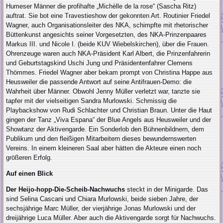
Humeser Männer die profihafte „Michèlle de la rose“ (Sascha Ritz)
auftrat. Sie bot eine Travestieshow der gekonnten Art. Routinier Friedel
Wagner, auch Organisationsleiter des NKA, schimpfte mit rhetorischer
Büttenkunst angesichts seiner Vorgesetzten, des NKA-Prinzenpaares
Markus III. und Nicole I. (beide KUV Wiebelskirchen), über die Frauen.
Ohrenzeuge waren auch NKA-Präsident Karl Albert, die Prinzenfahrerin
und Geburtstagskind Uschi Jung und Präsidentenfahrer Clemens
Thömmes. Friedel Wagner aber bekam prompt von Christina Happe aus
Heusweiler die passende Antwort auf seine Antifrauen-Demo: die
Wahrheit über Männer. Obwohl Jenny Müller verletzt war, tanzte sie
tapfer mit der vielseitigen Sandra Murlowski. Schmissig die
Playbackshow von Rudi Schlachter und Christian Braun. Unter die Haut
gingen der Tanz „Viva Espana“ der Blue Angels aus Heusweiler und der
Showtanz der Aktivengarde. Ein Sonderlob den Bühnenbildnern, dem
Publikum und den fleißigen Mitarbeitern dieses bewundernswerten
Vereins. In einem kleineren Saal aber hätten die Akteure einen noch
größeren Erfolg.
Auf einen Blick
Der Heijo-hopp-Die-Scheib-Nachwuchs
steckt in der Minigarde. Das
sind Selina Cascani und Chiara Murlowski, beide sieben Jahre, der
sechsjährige Marc Müller, der vierjährige Jonas Murlowski und der
dreijährige Luca Müller. Aber auch die Aktivengarde sorgt für Nachwuchs.