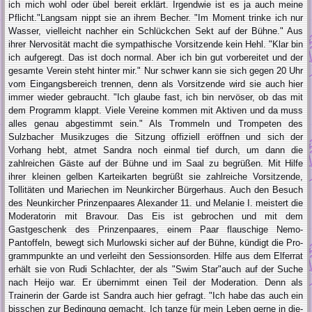
ich mich wohl oder übel bereit erklärt. Irgendwie ist es ja auch meine
Pflicht."Langsam nippt sie an ihrem Becher. "Im Moment trinke ich nur
Wasser, vielleicht nachher ein Schlückchen Sekt auf der Bühne." Aus
ihrer Nervo­sität macht die sympathische Vorsit­zende kein Hehl. "Klar bin
ich aufge­regt. Das ist doch normal. Aber ich bin gut vorbereitet und der
gesamte Ver­ein steht hinter mir." Nur schwer kann sie sich gegen 20 Uhr
vom Eingangs­bereich trennen, denn als Vorsitzende wird sie auch hier
immer wieder ge­braucht. "Ich glaube fast, ich bin ner­vöser, ob das mit
dem Programm klappt. Viele Vereine kommen mit Ak­tiven und da muss
alles genau abge­stimmt sein." Als Trommeln und Trompeten des
Sulzbacher Musikzuges die Sitzung offiziell eröffnen und sich der
Vorhang hebt, atmet Sandra noch einmal tief durch, um dann die
zahlreichen Gäste auf der Bühne und im Saal zu begrüßen. Mit Hilfe
ihrer kleinen gelben Karteikarten begrüßt sie zahlreiche Vorsitzende,
Tollitäten und Mariechen im Neunkircher Bür­gerhaus. Auch den Besuch
des Neun­kircher Prinzenpaares Alexander 11. und Melanie I. meistert die
Moderato­rin mit Bravour. Das Eis ist gebrochen und mit dem
Gastgeschenk des Prin­zenpaares, einem Paar flauschige Ne­mo-
Pantoffeln, bewegt sich Murlowski sicher auf der Bühne, kündigt die Pro­
grammpunkte an und verleiht den Ses­sionsorden. Hilfe aus dem Elferrat
erhält sie von Rudi Schlachter, der als "Swim Star"auch auf der Suche
nach Heijo war. Er übernimmt einen Teil der Moderation. Denn als
Trainerin der Garde ist Sand­ra auch hier gefragt. "Ich habe das auch ein
bisschen zur Bedingung gemacht. Ich tanze für mein Leben gerne in die­