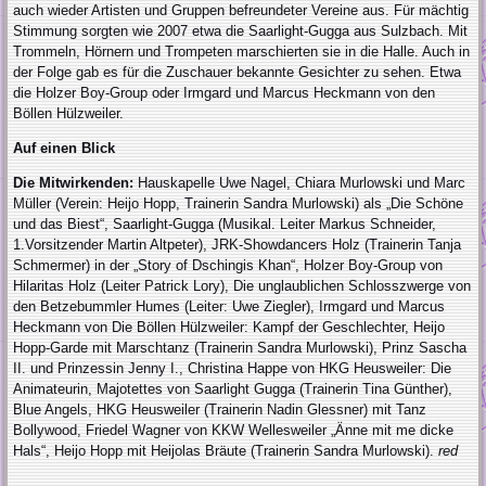
auch wieder Artisten und Gruppen befreundeter Vereine aus. Für mächtig
Stimmung sorgten wie 2007 etwa die Saarlight-Gugga aus Sulzbach. Mit
Trommeln, Hörnern und Trompeten marschierten sie in die Halle. Auch in
der Folge gab es für die Zuschauer bekannte Gesichter zu sehen. Etwa
die Holzer Boy-Group oder Irmgard und Marcus Heckmann von den
Böllen Hülzweiler.
Auf einen Blick
Die Mitwirkenden:
Hauskapelle Uwe Nagel, Chiara Murlowski und Marc
Müller (Verein: Heijo Hopp, Trainerin Sandra Murlowski) als „Die Schöne
und das Biest“, Saarlight-Gugga (Musikal. Leiter Markus Schneider,
1.Vorsitzender Martin Altpeter), JRK-Showdancers Holz (Trainerin Tanja
Schmermer) in der „Story of Dschingis Khan“, Holzer Boy-Group von
Hilaritas Holz (Leiter Patrick Lory), Die unglaublichen Schlosszwerge von
den Betzebummler Humes (Leiter: Uwe Ziegler), Irmgard und Marcus
Heckmann von Die Böllen Hülzweiler: Kampf der Geschlechter, Heijo
Hopp-Garde mit Marschtanz (Trainerin Sandra Murlowski), Prinz Sascha
II. und Prinzessin Jenny I., Christina Happe von HKG Heusweiler: Die
Animateurin, Majotettes von Saarlight Gugga (Trainerin Tina Günther),
Blue Angels, HKG Heusweiler (Trainerin Nadin Glessner) mit Tanz
Bollywood, Friedel Wagner von KKW Wellesweiler „Änne mit me dicke
Hals“, Heijo Hopp mit Heijolas Bräute (Trainerin Sandra Murlowski).
red