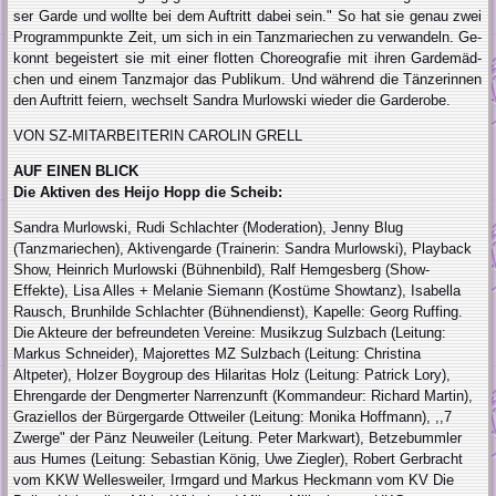
ser Garde und wollte bei dem Auftritt dabei sein." So hat sie genau zwei
Pro­grammpunkte Zeit, um sich in ein Tanzmariechen zu verwandeln. Ge­
konnt begeistert sie mit einer flotten Choreografie mit ihren Gardemäd­
chen und einem Tanzmajor das Pub­likum. Und während die Tänzerinnen
den Auftritt feiern, wechselt Sandra Murlowski wieder die Garderobe.
VON SZ-MITARBEITERIN CAROLIN GRELL
AUF EINEN BLICK
Die Aktiven des Heijo Hopp die Scheib:
Sandra Murlowski, Rudi Schlachter (Moderation), Jenny Blug
(Tanzmariechen), Aktivengarde (Trai­nerin: Sandra Murlowski), Playback
Show, Heinrich Murlowski (Bühnen­bild), Ralf Hemgesberg (Show-
Effekte), Lisa Alles + Melanie Siemann (Kostüme Showtanz), Isabella
Rausch, Brunhilde Schlachter (Bühnendienst), Kapelle: Georg Ruf­fing.
Die Akteure der befreundeten Vereine: Musikzug Sulzbach (Leitung:
Markus Schneider), Majorettes MZ Sulzbach (Leitung: Christina
Altpeter), Holzer Boygroup des Hilaritas Holz (Leitung: Patrick Lory),
Ehrengarde der Dengmerter Narrenzunft (Kommandeur: Richard Martin),
Graziellos der Bürgergarde Ottweiler (Leitung: Monika Hoffmann), ,,7
Zwerge" der Pänz Neuweiler (Leitung. Peter Markwart), Betzebummler
aus Humes (Leitung: Sebastian König, Uwe Ziegler), Robert Gerbracht
vom KKW Wellesweiler, Irmgard und Markus Heckmann vom KV Die