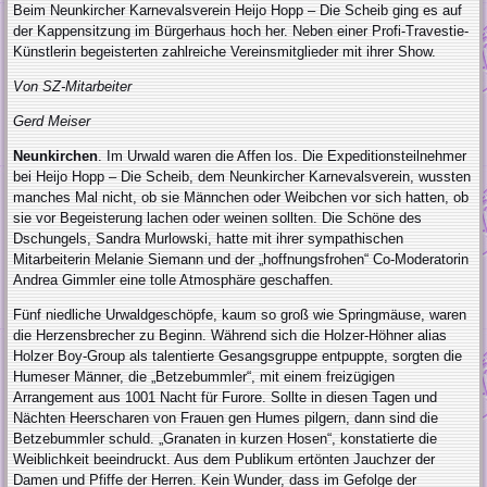
Beim Neunkircher Karnevalsverein Heijo Hopp – Die Scheib ging es auf
der Kappensitzung im Bürgerhaus hoch her. Neben einer Profi-Travestie-
Künstlerin begeisterten zahlreiche Vereinsmitglieder mit ihrer Show.
Von SZ-Mitarbeiter
Gerd Meiser
Neunkirchen
. Im Urwald waren die Affen los. Die Expeditionsteilnehmer
bei Heijo Hopp – Die Scheib, dem Neunkircher Karnevalsverein, wussten
manches Mal nicht, ob sie Männchen oder Weibchen vor sich hatten, ob
sie vor Begeisterung lachen oder weinen sollten. Die Schöne des
Dschungels, Sandra Murlowski, hatte mit ihrer sympathischen
Mitarbeiterin Melanie Siemann und der „hoffnungsfrohen“ Co-Moderatorin
Andrea Gimmler eine tolle Atmosphäre geschaffen.
Fünf niedliche Urwaldgeschöpfe, kaum so groß wie Springmäuse, waren
die Herzensbrecher zu Beginn. Während sich die Holzer-Höhner alias
Holzer Boy-Group als talentierte Gesangsgruppe entpuppte, sorgten die
Humeser Männer, die „Betzebummler“, mit einem freizügigen
Arrangement aus 1001 Nacht für Furore. Sollte in diesen Tagen und
Nächten Heerscharen von Frauen gen Humes pilgern, dann sind die
Betzebummler schuld. „Granaten in kurzen Hosen“, konstatierte die
Weiblichkeit beeindruckt. Aus dem Publikum ertönten Jauchzer der
Damen und Pfiffe der Herren. Kein Wunder, dass im Gefolge der