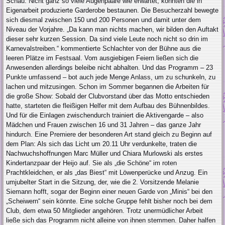
Schau. Nicht ganz so viele Augenpaare wie erwartet, konnten die in
Eigenarbeit produzierte Garderobe bestaunen. Die Besucherzahl bewegte
sich diesmal zwischen 150 und 200 Personen und damit unter dem
Niveau der Vorjahre. „Da kann man nichts machen, wir bilden den Auftakt
dieser sehr kurzen Session. Da sind viele Leute noch nicht so drin im
Karnevalstreiben.“ kommentierte Schlachter von der Bühne aus die
leeren Plätze im Festsaal. Vom ausgiebigen Feiern ließen sich die
Anwesenden allerdings beleibe nicht abhalten. Und das Programm – 23
Punkte umfassend – bot auch jede Menge Anlass, um zu schunkeln, zu
lachen und mitzusingen. Schon im Sommer begannen die Arbeiten für
die große Show: Sobald der Clubvorstand über das Motto entschieden
hatte, starteten die fleißigen Helfer mit dem Aufbau des Bühnenbildes.
Und für die Einlagen zwischendurch trainiert die Aktivengarde – also
Mädchen und Frauen zwischen 16 und 31 Jahren – das ganze Jahr
hindurch. Eine Premiere der besonderen Art stand gleich zu Beginn auf
dem Plan: Als sich das Licht um 20.11 Uhr verdunkelte, traten die
Nachwuchshoffnungen Marc Müller und Chiara Murlowski als erstes
Kindertanzpaar der Heijo auf. Sie als „die Schöne“ im roten
Prachtkleidchen, er als „das Biest“ mit Löwenperücke und Anzug. Ein
umjubelter Start in die Sitzung, der, wie die 2. Vorsitzende Melanie
Siemann hofft, sogar der Beginn einer neuen Garde von „Minis“ bei den
„Scheiwern“ sein könnte. Eine solche Gruppe fehlt bisher noch bei dem
Club, dem etwa 50 Mitglieder angehören. Trotz unermüdlicher Arbeit
ließe sich das Programm nicht alleine von ihnen stemmen. Daher halfen