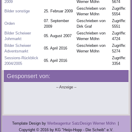
2009
Werner Möhn
5674
Geschrieben von
Zugriffe:
Bilder sonstige
25. Februar 2009
Werner Möhn
5554
07. September
Geschrieben von
Zugriffe:
Orden
2009
Dirk Graf
5551
Bilder Scheiwer
Geschrieben von
Zugriffe:
05. August 2007
Johrmarkt
Werner Möhn
4724
Bilder Scheiwer
Geschrieben von
Zugriffe:
05. April 2016
Adventsmarkt
Werner Möhn
5274
Sessions-Rückblick
Zugriffe:
05. April 2016
2004/2005
3354
Gesponsert von:
– Anzeige –
Template Design by
Werbeagentur SatzDesign Werner Möhn
|
Copyright © 2016 by KG "Heijo-Hopp - Die Scheib" e.V.