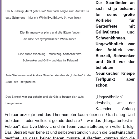
Der Saarländer an
sich ist ja bekannt
Der Musikzug „Jetzt geht’s los“ Sulzbach sorgte zum Auftakt für
für seine große
gute Stimmung – hier mit Wirtin Eva Brkovic (4. von links)
Vorliebe für
Gartenfeste mit
Grillwürsten und
Die Simmung war prima und alle Gäste fanden
Schwenkbraten.
die Idee der sympathischen Wirtin super.
Ungewöhnlich war
der Anblick von
Eine bunte Mischung – Musikzug, Sonnenschirm,
Bierzelt, Schwenker
Schwenker und Grill – und das im Februar!
und Grill vor der
beliebten
Neunkircher Kneipe
Julia Wehrmann und Andrea Gimmler standen als „Urlauber“ in der
Treffpunkt aber
„Bütt“ des Treffpunktes.
schon.
„Ungewöhnlich“
Das Bierzelt war gut geheizt und die Gäste freuten sich aufs
deshalb, weil der
Biergartenfest.
Kalender Anfang
Februar anzeigte und das Thermometer kaum über null Grad stieg. Und
trotzdem – oder vielleicht gerade deshalb? – war das „Biergartenfest im
Februar“, das Eva Brkovic und ihr Team veranstalteten, ein voller Erfolg.
Das Bierzelt war beheizt und selbstverständlich auch die Gastwirtschaft
geöffnet, so dass keiner frieren musste. Außerdem konnten sich die