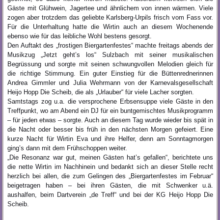
Gäste mit Glühwein, Jagertee und ähnlichem von innen wärmen. Viele
zogen aber trotzdem das geliebte Karlsberg-Urpils frisch vom Fass vor.
Für die Unterhaltung hatte die Wirtin auch an diesem Wochenende
ebenso wie für das leibliche Wohl bestens gesorgt.
Den Auftakt des „frostigen Biergartenfestes“ machte freitags abends der
Musikzug „Jetzt geht’s los“ Sulzbach mit seiner musikalischen
Begrüssung und sorgte mit seinen schwungvollen Melodien gleich für
die richtige Stimmung. Ein guter Einstieg für die Büttenrednerinnen
Andrea Gimmler und Julia Wehrmann von der Karnevalsgesellschaft
Heijo Hopp Die Scheib, die als „Urlauber“ für viele Lacher sorgten.
Samtstags zog u.a. die versprochene Erbsensuppe viele Gäste in den
Treffpunkt, wo am Abend ein DJ für ein buntgemischtes Musikprogramm
– für jeden etwas – sorgte. Auch an diesem Tag wurde wieder bis spät in
die Nacht oder besser bis früh in den nächsten Morgen gefeiert. Eine
kurze Nacht für Wirtin Eva und ihre Helfer, denn am Sonntagmorgen
ging’s dann mit dem Frühschoppen weiter.
„Die Resonanz war gut, meinen Gästen hat’s gefallen“, berichtete uns
die nette Wirtin im Nachhinein und bedankt sich an dieser Stelle recht
herzlich bei allen, die zum Gelingen des „Biergartenfestes im Februar“
beigetragen haben – bei ihren Gästen, die mit Schwenker u.ä.
aushalfen, beim Dartverein „de Treff“ und bei der KG Heijo Hopp Die
Scheib.