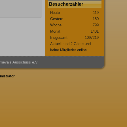
Besucherzähler
Heute
119
Gestern
180
Woche
799
Monat
1431
Insgesamt
1097219
Aktuell sind 2 Gäste und
keine Mitglieder online
rnevals Ausschuss e.V.
nistrator