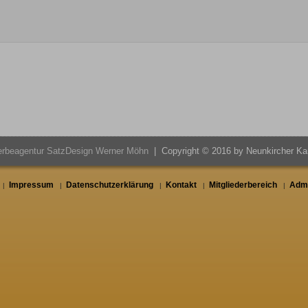
rbeagentur SatzDesign Werner Möhn
| Copyright © 2016 by Neunkircher Ka
Impressum
Datenschutzerklärung
Kontakt
Mitgliederbereich
Admi
|
|
|
|
|