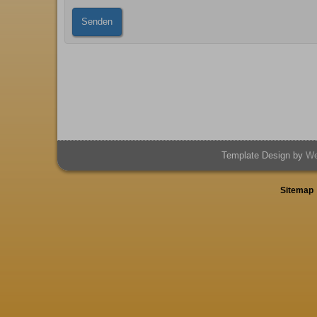
Senden
Template Design by
We
Sitemap