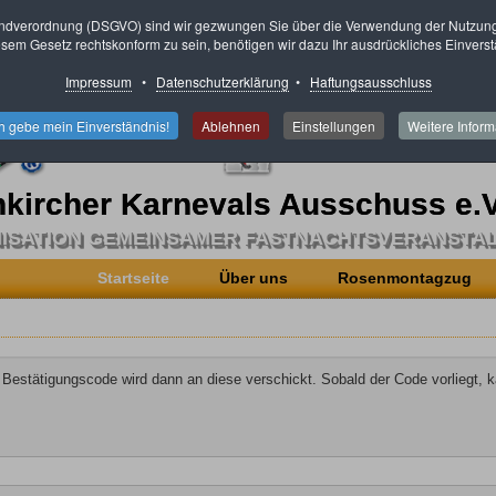
ndverordnung (DSGVO) sind wir gezwungen Sie über die Verwendung der Nutzung 
sem Gesetz rechtskonform zu sein, benötigen wir dazu Ihr ausdrückliches Einverst
Impressum
•
Datenschutzerklärung
•
Haftungsausschluss
ch gebe mein Einverständnis!
Ablehnen
Einstellungen
Weitere Inform
kircher Karnevals Ausschuss e.V
ISATION GEMEINSAMER FASTNACHTSVERANSTA
Startseite
Über uns
Rosenmontagzug
 Bestätigungscode wird dann an diese verschickt. Sobald der Code vorliegt, 