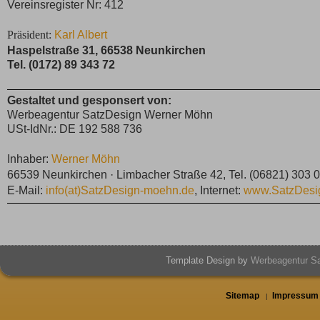
Vereinsregister Nr: 412
Präsident:
Karl Albert
Haspelstraße 31, 66538 Neunkirchen
Tel. (0172) 89 343 72
Gestaltet und gesponsert von:
Werbeagentur SatzDesign Werner Möhn
USt-IdNr.: DE 192 588 736
Inhaber:
Werner Möhn
66539 Neunkirchen · Limbacher Straße 42, Tel. (06821) 303 
E-Mail:
info(at)SatzDesign-moehn.de
, Internet:
www.SatzDesi
Template Design by
Werbeagentur S
Sitemap
Impressum
|