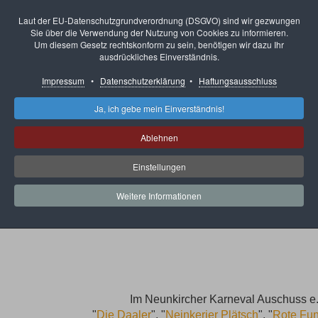
Laut der EU-Datenschutzgrundverordnung (DSGVO) sind wir gezwungen
Sie über die Verwendung der Nutzung von Cookies zu informieren.
Um diesem Gesetz rechtskonform zu sein, benötigen wir dazu Ihr
ausdrückliches Einverständnis.
Impressum
•
Datenschutzerklärung
•
Haftungsausschluss
Ja, ich gebe mein Einverständnis!
Neunkirch
Ablehnen
ORGANISATION
Einstellungen
Weitere Informationen
Im Neunkircher Karneval Auschuss e.
"
Die Daaler
", "
Neinkerjer Plätsch
", "
Rote Fu