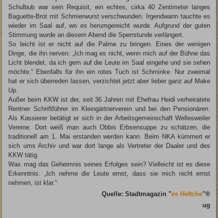
Schulbub war sein Requisit, ein echtes, cirka 40 Zentimeter langes
Baguette-Brot mit Schmierwurst verschwunden. Irgendwann tauchte es
wieder im Saal auf, wo es herumgereicht wurde. Aufgrund der guten
Stimmung wurde an diesem Abend die Sperrstunde verlängert.
So leicht ist er nicht auf die Palme zu bringen. Eines der wenigen
Dinge, die ihn nerven: „Ich mag es nicht, wenn mich auf der Bühne das
Licht blendet, da ich gern auf die Leute im Saal eingehe und sie sehen
möchte.“ Ebenfalls für ihn ein rotes Tuch ist Schminke. Nur zweimal
hat er sich überreden lassen, verzichtet jetzt aber lieber ganz auf Make
Up.
Außer beim KKW ist der, seit 36 Jahren mit Ehefrau Heidi verheiratete
Rentner Schriftführer im Kleingärtnerverein und bei den Pensionären.
Als Kassierer betätigt er sich in der Arbeitsgemeinschaft Wellesweiler
Vereine. Dort weiß man auch Obbis Erbsensuppe zu schätzen, die
traditionell am 1. Mai erstanden werden kann. Beim NKA kümmert er
sich ums Archiv und war dort lange als Vertreter der Daaler und des
KKW tätig.
Was mag das Geheimnis seines Erfolges sein? Vielleicht ist es diese
Erkenntnis: „Ich nehme die Leute ernst, dass sie mich nicht ernst
nehmen, ist klar.“
Quelle: Stadtmagazin "
es Heftche
"®
ug