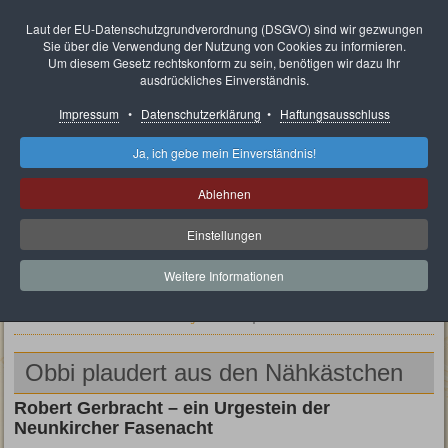
Neunkircher Karnevals
Laut der EU-Datenschutzgrundverordnung (DSGVO) sind wir gezwungen
Sie über die Verwendung der Nutzung von Cookies zu informieren.
Ausschuss e.V.
Um diesem Gesetz rechtskonform zu sein, benötigen wir dazu Ihr
ausdrückliches Einverständnis.
Impressum
•
Datenschutzerklärung
•
Haftungsausschluss
Ja, ich gebe mein Einverständnis!
Ablehnen
Einstellungen
Weitere Informationen
Aktuelle Seite:
Über uns
Besondere Mitglieder
Obbi plaudert aus den Nähkästchen
Obbi plaudert aus den Nähkästchen
Robert Gerbracht – ein Urgestein der
Neunkircher Fasenacht