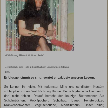
KKW-Sitzung 1998 mit Obbi als „Perle“
De Schulbub, eine Rolle mit nachhaltigen Erinnerungen (Sitzung
1995)
Erfolgsgeheimnisse sind, verriet er exklusiv unseren Lesern.
So kennen ihn viele: Mit todernster Mine und schrillstem Kostüm
schlappt er in den Saal Richtung Bühne. Der obligatorische Einmarsch
darf nicht fehlen. Darauf besteht der kauzige Büttenredner. Als
Schulmädchen, Rotkäppchen, Schulbub, Bauer, Fensterputzer,
Krankenschwester, Vogelscheuche, Medizinmann, Unser einer,