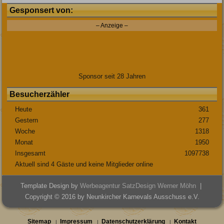
Gesponsert von:
– Anzeige –
Sponsor seit 28 Jahren
Besucherzähler
Heute
361
Gestern
277
Woche
1318
Monat
1950
Insgesamt
1097738
Aktuell sind 4 Gäste und keine Mitglieder online
Template Design by
Werbeagentur SatzDesign Werner Möhn
|
Copyright © 2016 by Neunkircher Karnevals Ausschuss e.V.
Sitemap
Impressum
Datenschutzerklärung
Kontakt
|
|
|