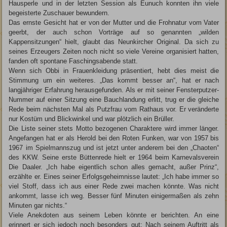
Hausperle und in der letzten Session als Eunuch konnten ihn viele
begeisterte Zuschauer bewundern.
Das ernste Gesicht hat er von der Mutter und die Frohnatur vom Vater
geerbt, der auch schon Vorträge auf so genannten „wilden
Kappensitzungen“ hielt, glaubt das Neunkircher Original. Da sich zu
seines Erzeugers Zeiten noch nicht so viele Vereine organisiert hatten,
fanden oft spontane Faschingsabende statt.
Wenn sich Obbi in Frauenkleidung präsentiert, hebt dies meist die
Stimmung um ein weiteres. „Das kommt besser an“, hat er nach
langjähriger Erfahrung herausgefunden. Als er mit seiner Fensterputzer-
Nummer auf einer Sitzung eine Bauchlandung erlitt, trug er die gleiche
Rede beim nächsten Mal als Putzfrau vom Rathaus vor. Er veränderte
nur Kostüm und Blickwinkel und war plötzlich ein Brüller.
Die Liste seiner stets Motto bezogenen Charaktere wird immer länger.
Angefangen hat er als Herold bei den Roten Funken, war von 1957 bis
1967 im Spielmannszug und ist jetzt unter anderem bei den „Chaoten“
des KKW. Seine erste Büttenrede hielt er 1964 beim Karnevalsverein
Die Daaler. „Ich habe eigentlich schon alles gemacht, außer Prinz“,
erzählte er. Eines seiner Erfolgsgeheimnisse lautet: „Ich habe immer so
viel Stoff, dass ich aus einer Rede zwei machen könnte. Was nicht
ankommt, lasse ich weg. Besser fünf Minuten einigermaßen als zehn
Minuten gar nichts.“
Viele Anekdoten aus seinem Leben könnte er berichten. An eine
erinnert er sich jedoch noch besonders gut: Nach seinem Auftritt als