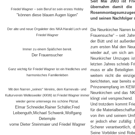
Seit Mai 2003 ist Fr
übernahm damit die 
Friedel Wagner – sein Beruf ist sein erstes Hobby
Rosenmontagsumzuges,
"können diese blauen Augen lügen"
und seinen Nachfolger 
Der alte und neue Orgaleiter des NKA Harald Loch und
Die Neunkircher Narren ke
Friedel Wagner
Frauensuche“ – seit Jahr
der Bütt und ist außerdem
zum ersten Mal den Neu
Immer zu einem Späßchen bereit.
wieder auf, um sich am 
Der Frauensucher
Neunkircher Umzuges ist
letzten Jahres schrieb F
Ganz wichtig für Friedel Wagner ist ein friedliches und
muss er alle Beteiligte
harmonisches Familienleben
weitem nicht die einzig
berichteten, war bereits 
Prinzenempfang im KEW-C
Mit den Narren „seines“ Vereins, dem Karnevals- und
Neunkirchen und das NKA
Kulturverein Wellesweiler (KKW) ist Friedel Wagner immer
klingt viel versprechend.
wieder gerne unterwegs ins schöne Pitztal.
Und trotzdem kommt Fri
Elmar Schneider,Rainer Schäfer,Fred
für die Materialbeschaffu
Leibenguth,Michael Schwenk,Wolfgang
von ihm und seinem Umfe
Detemple
er jedoch eher zufällig
vorne Dieter Steinmaier und Friedel Wagner
Scherer verantwortlich, 
Seine Vorbilder sind Rob