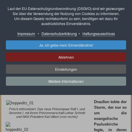
Neunkircher Karnevals
Laut der EU-Datenschutzgrundverordnung (DSGVO) sind wir gezwungen
Sie über die Verwendung der Nutzung von Cookies zu informieren.
Ausschuss e.V.
Um diesem Gesetz rechtskonform zu sein, benötigen wir dazu Ihr
ausdrückliches Einverständnis.
Impressum
•
Datenschutzerklärung
•
Haftungsausschluss
Ja, ich gebe mein Einverständnis!
Aktuelle Seite:
Rückblick
Sessionseröffnungen des NKA
Sessionseröffnung 2010
Ablehnen
Sessionseröffnung 2010
Einstellungen
Hoppeditz trotzte Sturm und Regen
Weitere Informationen
NKA eröffnete die Session lautstark und
humorvoll
Draußen tobte der
Sturm, der nur so
Frisch inthronisiert: Das neue Prinzenpaar Ralf I. und
um die
Severine I. mit ihrem Prinzenmarschall Lothar Schmitt
und NKA-Präsident Karl Albert (von rechts)
evangelische
Pauluskirche
fegte, in deren