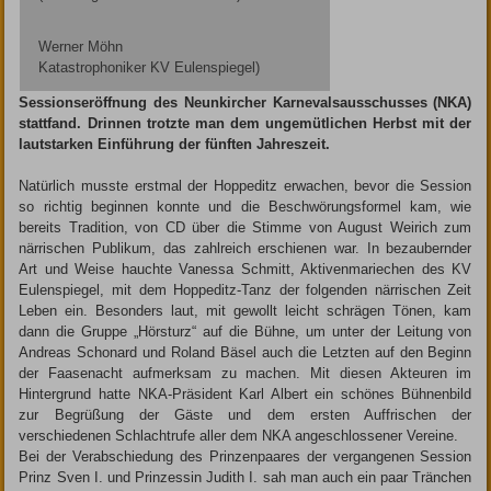
Werner Möhn
Katastrophoniker KV Eulenspiegel)
Sessionseröffnung des Neunkircher Karnevalsausschusses (NKA)
stattfand. Drinnen trotzte man dem ungemütlichen Herbst mit der
lautstarken Einführung der fünften Jahreszeit.
Natürlich musste erstmal der Hoppeditz erwachen, bevor die Session
so richtig beginnen konnte und die Beschwörungsformel kam, wie
bereits Tradition, von CD über die Stimme von August Weirich zum
närrischen Publikum, das zahlreich erschienen war. In bezaubernder
Art und Weise hauchte Vanessa Schmitt, Aktivenmariechen des KV
Eulenspiegel, mit dem Hoppeditz-Tanz der folgenden närrischen Zeit
Leben ein. Besonders laut, mit gewollt leicht schrägen Tönen, kam
dann die Gruppe „Hörsturz“ auf die Bühne, um unter der Leitung von
Andreas Schonard und Roland Bäsel auch die Letzten auf den Beginn
der Faasenacht aufmerksam zu machen. Mit diesen Akteuren im
Hintergrund hatte NKA-Präsident Karl Albert ein schönes Bühnenbild
zur Begrüßung der Gäste und dem ersten Auffrischen der
verschiedenen Schlachtrufe aller dem NKA angeschlossener Vereine.
Bei der Verabschiedung des Prinzenpaares der vergangenen Session
Prinz Sven I. und Prinzessin Judith I. sah man auch ein paar Tränchen