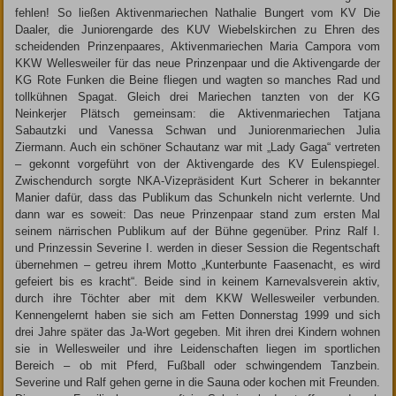
fehlen! So ließen Aktivenmariechen Nathalie Bungert vom KV Die
Daaler, die Juniorengarde des KUV Wiebelskirchen zu Ehren des
scheidenden Prinzenpaares, Aktivenmariechen Maria Campora vom
KKW Wellesweiler für das neue Prinzenpaar und die Aktivengarde der
KG Rote Funken die Beine fliegen und wagten so manches Rad und
tollkühnen Spagat. Gleich drei Mariechen tanzten von der KG
Neinkerjer Plätsch gemeinsam: die Aktivenmariechen Tatjana
Sabautzki und Vanessa Schwan und Juniorenmariechen Julia
Ziermann. Auch ein schöner Schautanz war mit „Lady Gaga“ vertreten
– gekonnt vorgeführt von der Aktivengarde des KV Eulenspiegel.
Zwischendurch sorgte NKA-Vizepräsident Kurt Scherer in bekannter
Manier dafür, dass das Publikum das Schunkeln nicht verlernte. Und
dann war es soweit: Das neue Prinzenpaar stand zum ersten Mal
seinem närrischen Publikum auf der Bühne gegenüber. Prinz Ralf I.
und Prinzessin Severine I. werden in dieser Session die Regentschaft
übernehmen – getreu ihrem Motto „Kunterbunte Faasenacht, es wird
gefeiert bis es kracht“. Beide sind in keinem Karnevalsverein aktiv,
durch ihre Töchter aber mit dem KKW Wellesweiler verbunden.
Kennengelernt haben sie sich am Fetten Donnerstag 1999 und sich
drei Jahre später das Ja-Wort gegeben. Mit ihren drei Kindern wohnen
sie in Wellesweiler und ihre Leidenschaften liegen im sportlichen
Bereich – ob mit Pferd, Fußball oder schwingendem Tanzbein.
Severine und Ralf gehen gerne in die Sauna oder kochen mit Freunden.