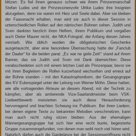
blitzen. Es fiel ihnen genauso schwer wie ihrem Prinzenmarschall
Stefan Ludes und der Prinzessinenzofe Ulrike Ludes ihre Insignien
abzugeben, denn sie waren mit Herz und Seele dabei. Aber sie bleiben
der Faasenacht erhalten, man wird sie auch in dieser Session in
unterschiedlichen Rollen auf den närrischen Bühnen sehen. Judith und
Sven dankten herzlich ihren Helfern, ihrem Publikum und vergaßen
auch Dieter Maurer nicht, der NKA-Fotograf, der Anfang diesen Jahres
verstarb. Wie üblich wurden die obligatorischen Geschenke
ausgetauscht, aber eine besondere Überraschung hatte der „Fanclub
der Daaler“ für die beiden parat: „Es war ne geile Zeit!“ stand auf ihrem
Banner, das sie Judith und Sven mit Dank überreichten. Diese
verabschiedeten sich mit einem letzten Lied als Prinzenpaar, bevor sie
mit ihren Begleitern die Rollen kurzerhand wechselten und erneut auf
der Bühne standen – mit den Katastrophonikern, der Gesangsgruppe
des KV Eulenspiegel unter der Leitung von Werner Möhn. Diese hatten,
wie alle vortragenden Akteure an diesem Abend, mit der Technik zu
kämpfen, aber als amtierende Vize-Saarlandmeister beim VSK-
Liedwettbewerb meisterten sie auch diese Herausforderung
hervorragend und brachten Schwung ins Publikum. Bei ihren Liedern,
bei denen eigene Texte zu bekannten Melodien verschmelzen, kann
man auch nicht ruhig sitzen bleiben. Aus der ehemaligen
Männergesangsgruppe hat sich hier eine recht bunte, begeisterte
Gruppe zusammengefunden, von denen man wohl noch viel hören wird.
Natürlich dürfen auch die Gardetänze bei der Sessionseröffnung nicht