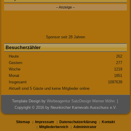
– Anzeige –
Sponsor seit 28 Jahren
Besucherzähler
Heute
262
Gestern
277
Woche
1219
Monat
1851
Insgesamt
1097639
Aktuell sind 5 Gäste und keine Mitglieder online
Template Design by
Werbeagentur SatzDesign Werner Möhn
|
Copyright © 2016 by Neunkircher Karnevals Ausschuss e.V.
Sitemap
Impressum
Datenschutzerklärung
Kontakt
|
|
|
Mitgliederbereich
Administrator
|
|