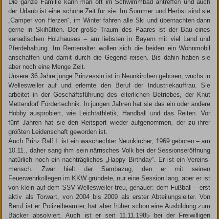
Die ganze Familie kann man oft im Schwimmbad antreffen und auch
der Urlaub ist eine schöne Zeit für sie: Im Sommer und Herbst sind sie
„Camper von Herzen“, im Winter fahren alle Ski und übernachten dann
gerne in Skihütten. Der große Traum des Paares ist der Bau eines
kanadischen Holzhauses – am liebsten in Bayern mit viel Land und
Pferdehaltung. Im Rentenalter wollen sich die beiden ein Wohnmobil
anschaffen und damit durch die Gegend reisen. Bis dahin haben sie
aber noch eine Menge Zeit.
Unsere 36 Jahre junge Prinzessin ist in Neunkirchen geboren, wuchs in
Wellesweiler auf und erlernte den Beruf der Industriekauffrau. Sie
arbeitet in der Geschäftsführung des elterlichen Betriebes, der Knut
Mettendorf Fördertechnik. In jungen Jahren hat sie das ein oder andere
Hobby ausprobiert, wie Leichtathletik, Handball und das Reiten. Vor
fünf Jahren hat sie den Reitsport wieder aufgenommen, der zu ihrer
größten Leidenschaft geworden ist.
Auch Prinz Ralf I. ist ein waschechter Neunkircher, 1969 geboren – am
10.11., daher sang ihm sein närrisches Volk bei der Sessionseröffnung
natürlich noch ein nachträgliches „Happy Birthday“. Er ist ein Vereins­
mensch. Zwar hielt der Sambazug, den er mit seinen
Feuerwehrkollegen im KKW gründete, nur eine Session lang, aber er ist
von klein auf dem SSV Wellesweiler treu, genauer: dem Fußball – erst
aktiv als Torwart, von 2004 bis 2009 als erster Abteilungsleiter. Von
Beruf ist er Polizeibeamter, hat aber früher schon eine Ausbildung zum
Bäcker absolviert. Auch ist er seit 11.11.1985 bei der ­Freiwilligen