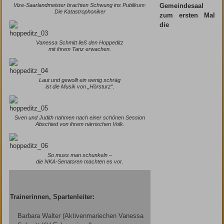
Vize-Saarlandmeister brachten Schwung ins Publikum:
Gemeindesaal
Die Katastrophoniker
zum ersten Mal
die
Vanessa Schmitt ließ den Hoppeditz
mit ihrem Tanz erwachen.
Laut und gewollt ein wenig schräg
ist die Musik von „Hörsturz“.
Sven und Judith nahmen nach einer schönen Session
Abschied von ihrem närrischen Volk.
So muss man schunkeln –
die NKA-Senatoren machten es vor.
Trainerinnen, Spartenleiter:
Barbara Walter (Aktivenmariechen Vanessa