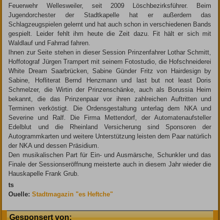
Feuerwehr Wellesweiler, seit 2009 Löschbezirksführer. Beim
Jugendorchester der Stadtkapelle hat er außerdem das
Schlagzeugspielen gelernt und hat auch schon in verschiedenen Bands
gespielt. Leider fehlt ihm heute die Zeit dazu. Fit hält er sich mit
Waldlauf und Fahrrad fahren.
Ihnen zur Seite stehen in dieser Session Prinzenfahrer Lothar Schmitt,
Hoffotograf Jürgen Trampert mit seinem Fotostudio, die Hofschneiderei
White Dream Saarbrücken, Sabine Günder Fritz von Hairdesign by
Sabine, Hofliterat Bernd Henzmann und last but not least Doris
Schmelzer, die Wirtin der Prinzenschänke, auch als Borussia Heim
bekannt, die das Prinzenpaar vor ihren zahlreichen Auftritten und
Terminen verköstigt. Die Ordensgestaltung unterlag dem NKA und
Severine und Ralf. Die Firma Mettendorf, der Automatenaufsteller
Edelblut und die Rheinland Versicherung sind Sponsoren der
Autogrammkarten und weitere Unterstützung leisten dem Paar natürlich
der NKA und dessen Präsidium.
Den musikalischen Part für Ein- und Ausmärsche, Schunkler und das
Finale der Sessionseröffnung meisterte auch in diesem Jahr wieder die
Hauskapelle Frank Grub.
ts
Ouelle:
Stadtmagazin "es Heftche"
Gesponsert von: