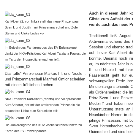
Auch in diesem Jahr ko
Gäste zum Auftakt der 
Karl Albert (2. von links) stellt das neue Prinzenpaar
wurde auch das neue Pri
Sven I. und Judith I. mit Prinzenmarschall und Zofe
Stefan und Ulrike Ludes vor.
Traditionell ließ Aug
Aktivenmariechens des K
Session und ebenso tradi
Im Beisein des Fanfarenzugs des KV Eulenspiegel
auf, bevor Karl Albert 
dankt der NKA-Präsident Karl Albert Tatajana Paulus, die
konnte. Diesmal noch im 
im Tanz den Hoppeditz erwachen ließ.
er, im nächsten Jahr in 
III. und Nicole I. mit i
Das „alte“ Prinzenpaar Markus III. und Nicole I.
Faasenacht geht für eu
und Prinzenmarschall Manfred Omlor scheiden
schwungvollen Rede ihr
mit einem fröhlichen Lachen.
Minutenlange stehende O
als Ordensmeister, die In
Prinz Sven I. und Prinzes
NKA-Präsident Karl Albert (rechts) und Vizepräsident
Medizin“ und haben neb
Kurt Scherer, der mit der amtierenden Prinzessin die
Unterstützung stets an 
besondere Liebe zum Schunkeln teilt.
Neunkircher Narren in di
jährige Prinzessin, mit b
Die Juniorengarde des KUV Wiebelskirchen tanzte zu
Sven Hottenbacher, verhe
Ehren des Ex-Prinzenpaares.
Quierschied und sind bei