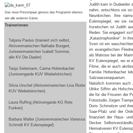
Judith kam in Dudweiler zu
nahm, entschloss sie sic
Das neue Prinzenpaar genoss das Programm ebenso
Neunkirchen. Ihre närr
wie alle anderen Gäste.
Eulenspiegel, wo sie se
Trainerinnen
:
Inzwischen ist Judith au
Reden. Sie engagiert sich
„Katastrophoniker“. In ihre
Tatjana Paulus (trainiert sich selbst,
Sven ist ein waschechter
Aktivenmariechen Nathalie Bungert,
im evangelischen Fliedne
Juniorenmariechen Isabell Sommer,
als Matrose bei der Mari
alle KV Die Daaler)
KV Eulenspiegel, wo er eb
Filme, die er auch akribi
Tanja Sielemann, Carina Hottenbacher
Familie Hottenbacher le
(Juniorengarde KUV Wiebelskirchen)
Salzwasseraquarium.
Natürlich kommen auch J
Silvia Urschel (Aktivenmariechen Lisa Riotte
Ulrike Siffrin als Hofsc
KUV Wiebelskirchen)
die für die Frisuren der 
Fotostudio Jürgen Tramper
Laura Ruffing (Aktivengarde KG Rote
Doris Schmelzer und ih
Funken)
Saar-Pfalz und der Ord
finanziert der Haus- un
Barbara Walter (Juniorenmariechen Vanessa
Decker. Selbstverständl
Schmidt KV Eulenspiegel)
Heimatverein KV Eulenspi