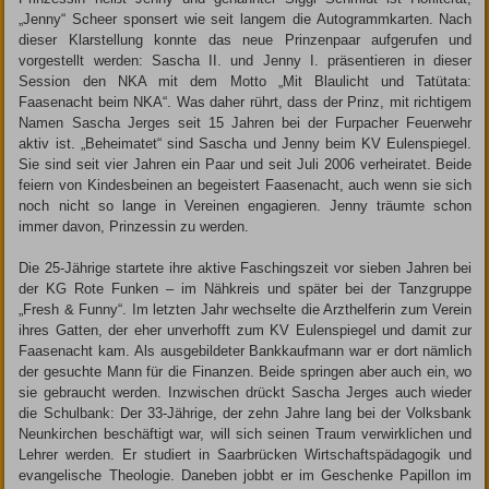
„Jenny“ Scheer sponsert wie seit langem die Autogrammkarten. Nach
dieser Klarstellung konnte das neue Prinzenpaar aufgerufen und
vorgestellt werden: Sascha II. und Jenny I. präsentieren in dieser
Session den NKA mit dem Motto „Mit Blaulicht und Tatütata:
Faasenacht beim NKA“. Was daher rührt, dass der Prinz, mit richtigem
­Namen Sascha Jerges seit 15 Jahren bei der Furpacher Feuerwehr
aktiv ist. „Beheimatet“ sind Sascha und Jenny beim KV Eulenspiegel.
Sie sind seit vier Jahren ein Paar und seit Juli 2006 verheiratet. Beide
feiern von Kindesbeinen an begeistert Faasenacht, auch wenn sie sich
noch nicht so lange in Vereinen engagieren. Jenny träumte schon
immer davon, Prinzessin zu werden.
Die 25-Jährige startete ihre aktive Faschingszeit vor sieben Jahren bei
der KG Rote Funken – im Nähkreis und später bei der Tanzgruppe
„Fresh & Funny“. Im letzten Jahr wechselte die Arzthelferin zum Verein
ihres Gatten, der eher unverhofft zum KV Eulenspiegel und damit zur
Faasenacht kam. Als ausgebildeter Bankkaufmann war er dort nämlich
der gesuchte Mann für die Finanzen. Beide springen aber auch ein, wo
sie gebraucht werden. Inzwischen drückt Sascha Jerges auch wieder
die Schulbank: Der 33-Jährige, der zehn Jahre lang bei der Volksbank
Neunkirchen beschäftigt war, will sich seinen Traum verwirklichen und
Lehrer werden. Er studiert in Saarbrücken Wirtschaftspädagogik und
evangelische Theologie. Daneben jobbt er im Geschenke Papillon im