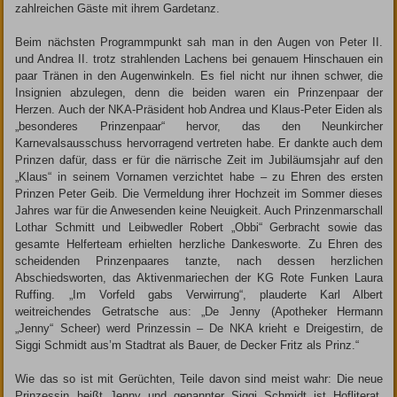
zahlreichen Gäste mit ihrem Gardetanz.
Beim nächsten Programm­punkt sah man in den Augen von Peter II.
und Andrea II. trotz strahlenden Lachens bei genauem Hinschauen ein
paar Tränen in den Augenwinkeln. Es fiel nicht nur ihnen schwer, die
Insignien abzulegen, denn die beiden waren ein Prinzenpaar der
Herzen. Auch der NKA-Präsident hob Andrea und Klaus-Peter Eiden als
„besonderes Prinzen­paar“ hervor, das den Neunkircher
Karnevalsausschuss hervorragend vertreten habe. Er dankte auch dem
Prinzen dafür, dass er für die närrische Zeit im Jubiläumsjahr auf den
„Klaus“ in seinem Vornamen verzichtet habe – zu Ehren des ersten
Prinzen Peter Geib. Die Vermeldung ihrer Hochzeit im Sommer dieses
Jahres war für die Anwesenden keine Neuigkeit. Auch Prinzenmarschall
Lothar Schmitt und Leibwedler Robert „Obbi“ Gerbracht sowie das
gesamte Helferteam erhielten herzliche Dankesworte. Zu Ehren des
scheidenden Prinzenpaares tanzte, nach dessen herzlichen
Abschiedsworten, das Aktivenmariechen der KG Rote Funken Laura
Ruffing. „Im Vorfeld gabs Verwirrung“, plauderte Karl Albert
weitreichendes Getratsche aus: „De Jenny (Apotheker Hermann
„Jenny“ Scheer) werd Prinzessin – De NKA krieht e Dreigestirn, de
Siggi Schmidt aus’m Stadtrat als Bauer, de Decker Fritz als Prinz.“
Wie das so ist mit Gerüchten, Teile davon sind meist wahr: Die neue
Prinzessin heißt Jenny und genannter Siggi Schmidt ist Hofliterat,