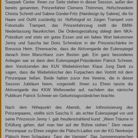
Saarpark Center. Ihnen zur Seite stehen in dieser Session, außer den
bereits genannten, Prinzenfahrer Clemens Thömmes, Hofschneiderin
Christa Schmitt und Sabine Günder-Fritz (Hairdesign by Sabine), die für
Haare und Outfit zuständig ist. Hoffotograf ist Jürgen Trampert vom
Fotostudio Trampert, das Prinzenfahrzeug stellt die BMW-
Niederlassung Neunkirchen. Die Ordensgestaltung obliegt dem NKA-
Präsidium und stets ein gutes Essen und ein liebes Wort bekommen
Jenny und Sascha bei Doris Schmelzer in der Prinzenschänke im
Borussia Heim. Ehrensache, dass die Aktivengarde der Eulenspiegel
danach ihren Marschtanz zum Besten gab. Ein ganz besonderes
Anliegen war es dann dem Eulenspiegel-Präsidenten Patrick Schrei­er,
dem Vorsitzenden des KUV Wiebelskirchen Klaus Jung Dank zu
sagen, dass die Wiebelskircher den Furpachern den Vortritt mit dem
Prinzenpaar ließen. Beide hatten zuvor ihre Vereine, die in dieser
Session Jubiläum feiern, vorgestellt. Ihnen zu Ehren tanzte die
Aktivengarde des KKW Wellesweiler auf, nachdem das närrische
Publikum Patrick Schreier ein Geburtstagsständchen brachte.
Nach dem Höhepunkt des Abends, der Inthronisierung des
Prinzenpaares, stellte sich Sascha II. als echter Eulenspiegel vor und
seine Prinzessin Jenny I. gab freudenstrahlend kund: „Wenn Träume in
Erfüllung gehen, darf man hier auf der Bühne stehen.“ Dem neuen
Prinzenpaar zu Ehren zeigten die Plätsch-Ladies von der KG Neinkerjer
Plätsch ihren Schautanz „Tanz der Vampire“. Das Juniorenmariechen