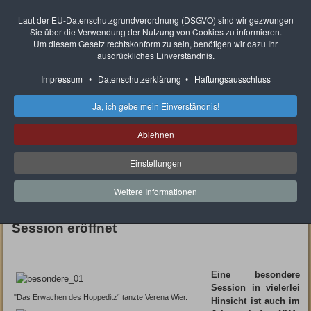
Neunkircher Karnevals
Laut der EU-Datenschutzgrundverordnung (DSGVO) sind wir gezwungen
Sie über die Verwendung der Nutzung von Cookies zu informieren.
Ausschuss e.V.
Um diesem Gesetz rechtskonform zu sein, benötigen wir dazu Ihr
ausdrückliches Einverständnis.
Impressum
•
Datenschutzerklärung
•
Haftungsausschluss
Ja, ich gebe mein Einverständnis!
Aktuelle Seite:
Rückblick
Sessionseröffnungen des NKA
Sessionseröffnung 2007
Ablehnen
Sessionseröffnung 2007
Einstellungen
Besondere Faasenacht erwartet die
Weitere Informationen
Narren
Neunkircher Karnevalsausschuss hat die
Session eröffnet
Eine besondere
Session in vielerlei
"Das Erwachen des Hoppeditz“ tanzte Verena Wier.
Hinsicht ist auch im