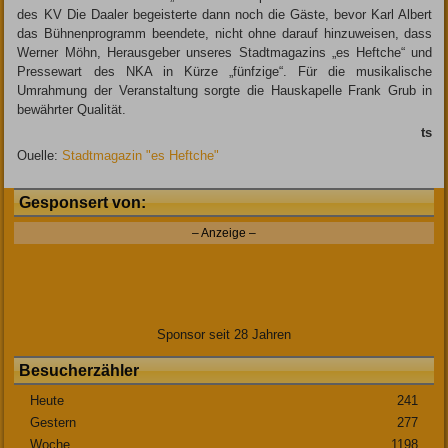
des KV Die Daaler begeisterte dann noch die Gäste, bevor Karl Albert
das Bühnenprogramm beendete, nicht ohne darauf hinzuweisen, dass
Werner Möhn, Herausgeber unseres Stadtmagazins „es Heftche“ und
Pressewart des NKA in Kürze „fünfzige“. Für die musikalische
Umrahmung der Veranstaltung sorgte die Hauskapelle Frank Grub in
bewährter Qualität.
ts
Ouelle:
Stadtmagazin "es Heftche"
Gesponsert von:
– Anzeige –
Sponsor seit 28 Jahren
Besucherzähler
Heute
241
Gestern
277
Woche
1198