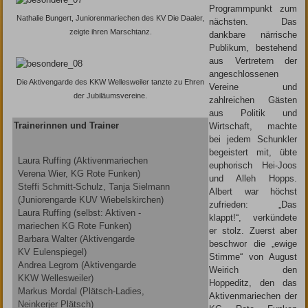
Programmpunkt zum
Nathalie Bungert, Juniorenmariechen des KV Die Daaler,
nächsten. Das
zeigte ihren Marschtanz.
dankbare närrische
Publikum, bestehend
aus Vertretern der
angeschlossenen
Die Aktivengarde des KKW Wellesweiler tanzte zu Ehren
Vereine und
der Jubiläumsvereine.
zahlreichen Gästen
aus Politik und
Trainerinnen und Trainer
Wirtschaft, machte
bei jedem Schunkler
begeistert mit, übte
Laura Ruffing (Aktivenmariechen
euphorisch Hei-Joos
Verena Wier, KG Rote Funken)
und Alleh Hopps.
Steffi Schmitt-Schulz, Tanja Sielmann
Albert war höchst
(Juniorengarde KUV Wiebelskirchen)
zufrieden: „Das
Laura Ruffing (selbst: Aktiven -
klappt!“, verkündete
mariechen KG Rote Funken)
er stolz. Zuerst aber
Barbara Walter (Aktivengarde
beschwor die „ewige
KV Eulenspiegel)
Stimme“ von August
Andrea Legrom (Aktivengarde
Weirich den
KKW Wellesweiler)
Hoppeditz, den das
Markus Mordal (Plätsch-Ladies,
Aktivenmariechen der
Neinkerjer Plätsch)