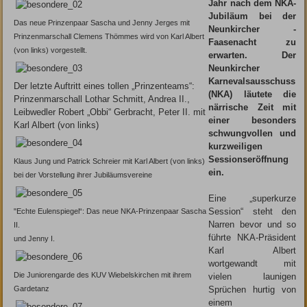
Jahr nach dem NKA-
Jubiläum bei der
Das neue Prinzenpaar Sascha und Jenny ­Jerges mit
Neunkircher ­
Prinzenmarschall Clemens ­Thömmes wird von Karl Albert
Faasenacht zu
(von links) vorgestellt.
erwarten. Der
Neunkircher
Karnevalsausschuss
Der letzte Auftritt eines tollen „Prinzenteams“:
(NKA) läutete die
Prinzenmarschall ­Lothar Schmitt, Andrea II.,
närrische Zeit mit
Leibwedler Robert „Obbi“ Gerbracht, ­Peter II. mit
einer ­be­sonders
Karl Albert (von links)
schwungvollen und
kurz­weiligen
Sessionseröffnung
Klaus Jung und Patrick Schreier mit Karl Albert (von links)
ein.
bei der Vorstellung ihrer Jubiläumsvereine
Eine „superkurze
Session“ steht den
"Echte Eulenspiegel“: Das neue NKA-Prinzenpaar Sascha
Narren bevor und so
II.
führte NKA-Präsident
und Jenny I.
Karl ­Albert
wortgewandt mit
Die Juniorengarde des KUV Wiebelskirchen mit ihrem
vielen launigen
Gardetanz
Sprüchen hurtig von
einem