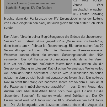
KG ­Rote Funken
Tatjana Paulus (Juniorenmariechen
Verena Wier
Nathalie Bungert, KV Die Daaler)
anschaulich erwachen
ließ. Lauten Schwung
brachte dann der Fanfarenzug der KV Eulenspiegel unter der Leitung
von Heike Ziegler in den Saal, der auch gleich für den ersten Schunkler
sorgte.
Karl Albert führte in seiner Begrüßungsrede die Gründe der „besonderen
Session“ an. Erstmal ist sie „superkurz“ – „Mir müsse uns beeile!“ –,
denn bereits am 4. Februar ist Rosenmontag. Bis dahin stehen fast 70
Veranstaltungen auf dem Plan der Neunkircher Karnevalsvereine.
Weiterhin konnte Albert die erneute „Schwangerschaft“ des NKA
vermelden: Der KV Hangarder Brunnebutzer steht als achter Verein
kurz vor der Aufnahme. Außerdem feierte man zum letzten Mal die
Sessionseröffnung in „diesem“ Katholischen Vereinshaus Wellesweiler,
weil dem der Abriss bevorsteht. Aber es wird ja schließlich ein neues
gebaut, in dem es sich bestimmt genauso gut feiern lässt. Ein weiteres
Novum steht für Anfang des nächsten Jahres an: Ab dem 1. Januar ist
die Faasenacht möglicherweise „rauchfrei“ – des Einen Freud, des
Andern Leid. Aber Karl Albert hatte noch zwei gute Gründe für die
„besondere Session“: Es stehen wieder zwei Jubiläen an. Der KV
Eulenspiegel wird 5x11 Jahre und der KUV Wiebelskirchen 4x11 Jahre
alt. Die Juniorengarde von Letzteren erfreute dann die Augen der