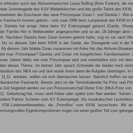
en erfreuten auch das Aktivenmariechen Laura Ruffing (Rote Funken), die m
nete Juniorengarde des KUV Wiebelskirchen und das große Talent des KKW,
warteten die Zuschauer das neue Prinzenpaar Zoran I. und Daniela I. Wie e
der Fastnacht kennen gelernt – und zwar 1996 beim Lumpenball des KKW im 
er. Daniela hat einige Jahre beim KV Eulenspiegel getanzt (Garde, Showg
der Familie Hör in Wellesweiler angesprochen und so als 18-Jähriger aktiv
ett. Nachdem Daniela ihren Zoran kennen gelernt hatte, zog es sie nach W
r bis zu diesem Jahr beim KKW in der Garde, der Showgarde und in der M
 Ab diesem Jahr bildete Zoran zusammen mit Anke Hör das Aktiven-Showtan
ird man Prinzenpaar? Daniela und Zoran mit bürgerlichem Familiennamen Ja
r zwei Jahren dafür, wie man Prinzenpaar wird und unterhielten sich mit d
ber dieses Thema. Im letzten Jahr sprach Schneider die beiden noch einmal
äsidium des NKA vor und dort wurde ihnen dann die Aufgabe übertragen. In 
m 11.11. antraten, wollen sie sich überraschen lassen. Natürlich hoffen sie a
Neunkircher Fastnacht. Bereits jetzt ist der Terminkalender für Prinz und Pri
he Zeit begleitet werden sie von Prinzenmarschall Dieter Fritz (NKA-Prinz von 
1. Geburtstag hat, muss wohl früher oder später zum Narr werden. Seinen 3
äsident Patrick Schreier vom KV Eulenspiegel. Als musikalischen Leckerbis
 VSK-Liederwettbewerbes, die „Promillos“ vom KKW, bezeichnen. Mit eine
immungsvollen Eigenkompositionen trugen sie einen großen Teil zum gelunge