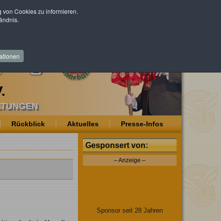
von Cookies zu informieren.
ändnis.
ationen
.
LTUNGEN
Rückblick
Aktuelles
Presse-Infos
Gesponsert von:
– Anzeige –
Sponsor seit 28 Jahren