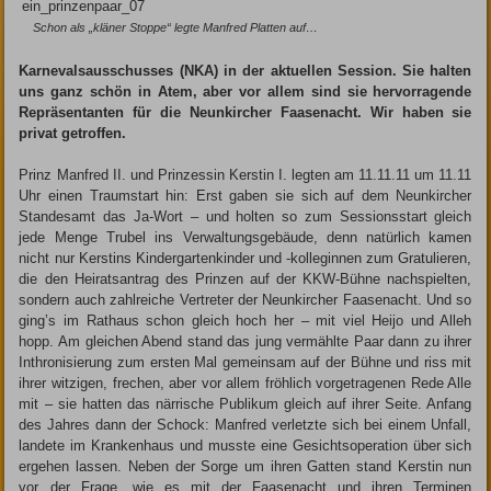
Schon als „kläner Stoppe“ legte Manfred Platten auf…
Karnevalsausschusses (NKA) in der aktuellen Session. Sie halten
uns ganz schön in Atem, aber vor allem sind sie hervorragende
Repräsentanten für die Neunkircher Faasenacht. Wir haben sie
privat getroffen.
Prinz Manfred II. und Prinzessin Kerstin I. legten am 11.11.11 um 11.11
Uhr einen Traumstart hin: Erst gaben sie sich auf dem Neunkircher
Standesamt das Ja-Wort – und holten so zum Sessionsstart gleich
jede Menge Trubel ins Verwaltungsgebäude, denn natürlich kamen
nicht nur Kerstins Kindergartenkinder und -kolleginnen zum Gratulieren,
die den Heiratsantrag des Prinzen auf der KKW-Bühne nachspielten,
sondern auch zahlreiche Vertreter der Neunkircher Faasenacht. Und so
ging’s im Rathaus schon gleich hoch her – mit viel Heijo und Alleh
hopp. Am gleichen Abend stand das jung vermählte Paar dann zu ihrer
Inthronisierung zum ersten Mal gemeinsam auf der Bühne und riss mit
ihrer witzigen, frechen, aber vor allem fröhlich vorgetragenen Rede Alle
mit – sie hatten das närrische Publikum gleich auf ihrer Seite. Anfang
des Jahres dann der Schock: Manfred verletzte sich bei einem Unfall,
landete im Krankenhaus und musste eine Gesichtsoperation über sich
ergehen lassen. Neben der Sorge um ihren Gatten stand Kerstin nun
vor der Frage, wie es mit der Faasenacht und ihren Terminen