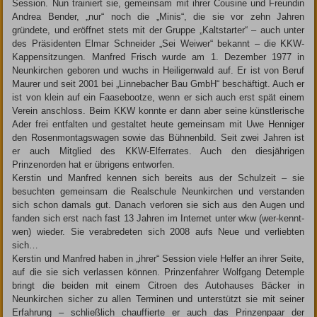
Session. Nun trainiert sie, gemeinsam mit ihrer Cousine und Freundin
Andrea Bender, „nur“ noch die „Minis“, die sie vor zehn Jahren
gründete, und eröffnet stets mit der Gruppe „Kaltstarter“ – auch unter
des Präsidenten Elmar Schneider „Sei Weiwer“ bekannt – die KKW-
Kappensitzungen. Manfred Frisch wurde am 1. Dezember 1977 in
Neunkirchen geboren und wuchs in Heiligenwald auf. Er ist von Beruf
Maurer und seit 2001 bei „Linnebacher Bau GmbH“ beschäftigt. Auch er
ist von klein auf ein Faasebootze, wenn er sich auch erst spät einem
Verein anschloss. Beim KKW konnte er dann aber seine künstlerische
Ader frei entfalten und gestaltet heute gemeinsam mit Uwe Henniger
den Rosenmontagswagen sowie das Bühnenbild. Seit zwei Jahren ist
er auch Mitglied des KKW-Elferrates. Auch den diesjährigen
Prinzenorden hat er übrigens entworfen.
Kerstin und Manfred kennen sich bereits aus der Schulzeit – sie
besuchten gemeinsam die Realschule Neunkirchen und verstanden
sich schon damals gut. Danach verloren sie sich aus den Augen und
fanden sich erst nach fast 13 Jahren im Internet unter wkw (wer-kennt-
wen) wieder. Sie verabredeten sich 2008 aufs Neue und verliebten
sich…
Kerstin und Manfred haben in „ihrer“ Session viele Helfer an ihrer Seite,
auf die sie sich verlassen können. Prinzenfahrer Wolfgang Detemple
bringt die beiden mit einem ­Citroen des Autohauses Bäcker in
Neunkirchen sicher zu allen Terminen und unterstützt sie mit seiner
Erfahrung – schließlich chauffierte er auch das Prinzenpaar der