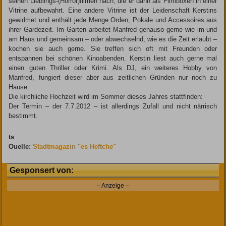
seinen Lieblings-(Horror)filmen nach, die er dann als Filmboxen in einer
Vitrine aufbewahrt. Eine andere Vitrine ist der Leidenschaft Kerstins
gewidmet und enthält jede Menge Orden, Pokale und Accessoires aus
ihrer Gardezeit. Im Garten arbeitet Manfred genauso gerne wie im und
am Haus und gemeinsam – oder abwechselnd, wie es die Zeit erlaubt –
kochen sie auch gerne. Sie treffen sich oft mit Freunden oder
entspannen bei schönen Kinoabenden. Kerstin liest auch gerne mal
einen guten Thriller oder ­Krimi. Als DJ, ein weiteres Hobby von
Manfred, fungiert dieser aber aus zeitlichen Gründen nur noch zu
Hause.
Die kirchliche Hochzeit wird im Sommer dieses Jahres stattfinden:
Der Termin – der 7.7.2012 – ist allerdings Zufall und nicht närrisch
bestimmt.
ts
Ouelle:
Stadtmagazin "es Heftche"
Gesponsert von:
– Anzeige –