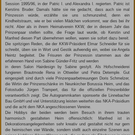
Session 1995/96, in der Patric I. und Alexandra I. regierten. Patric ist
Kerstins Bruder. Damals hätte sie nie gedacht, dass auch sie mal
Prinzessin würde, erzählte sie uns schmunzelnd, denn ein
Kindheitstraum, wie er bei vielen Mädchen vorkommt, war dies bei ihr
nicht. Aber als in ihrem Heimatverein KKW, der in diesem Jahr das
Prinzenpaar stellen sollte, die Frage laut wurde, ob Kerstin und
Manfred diesen Part übernehmen wollen, waren sie sofort dazu bereit.
Die spritzigen Reden, die der KKW-Präsident Elmar Schneider für sie
schreibt, üben sie in Wort und Gestik aufwendig ein, wobei sie Angela
Heintz begleitet. Die Frisuren der Prinzessin stammen aus der
erfahrenen Hand von Sabine Günder-Fritz und werden
in deren Salon Hairdesign by Sabine gestylt. Als Hofschneiderei
fungieren Brautmode Rena in Ottweiler und Petra Detemple. Gut
eingespielt sind durch viele Prinzenpaarbetreuungen Doris Schmelzer,
die Wirtin der Prinzenschänke im Neunkircher Borussia Heim, und das
Fotostudio Jürgen Trampert, das für die offiziellen Prinzenbilder
verantwortlich zeigt. Die Autogrammkarten sponserte die Linnebacher
Bau GmbH und viel Unterstützung leisten weiterhin das NKA-Präsidium
und die acht dem NKA angeschlossenen Vereine.
Die Hobbys der beiden werden beim Besuch in ihrem trauten
harmonisch gestalteten Heim offensichtlich: Manfred ist in
Dekorationsangelegenheiten sehr kreativ und gestaltet nicht nur gern
die heimischen vier Wände, sondern stellt auch einzelne Szenen aus