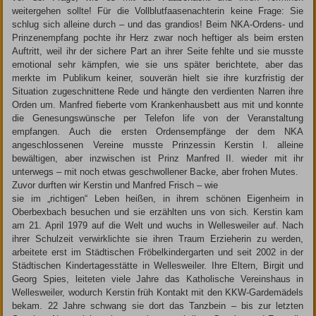
weitergehen sollte! Für die Vollblutfaasenachterin keine Frage: Sie
schlug sich alleine durch – und das grandios! Beim NKA-Ordens- und
Prinzenempfang pochte ihr Herz zwar noch heftiger als beim ersten
Auftritt, weil ihr der sichere Part an ihrer Seite fehlte und sie musste
emotional sehr kämpfen, wie sie uns später berichtete, aber das
merkte im Publikum keiner, souverän hielt sie ihre kurzfristig der
Situation zugeschnittene Rede und hängte den verdienten Narren ihre
Orden um. Manfred fieberte vom Krankenhausbett aus mit und konnte
die Genesungswünsche per Telefon life von der Veranstaltung
empfangen. Auch die ersten Ordensempfänge der dem NKA
angeschlossenen Vereine musste Prinzessin Kerstin I. alleine
bewältigen, aber inzwischen ist Prinz Manfred II. wieder mit ihr
unterwegs – mit noch etwas geschwollener Backe, aber frohen Mutes.
Zuvor durften wir Kerstin und Manfred Frisch – wie
sie im „richtigen“ Leben heißen, in ihrem schönen Eigenheim in
Oberbexbach besuchen und sie erzählten uns von sich. Kerstin kam
am 21. April 1979 auf die Welt und wuchs in Wellesweiler auf. Nach
ihrer Schulzeit verwirklichte sie ihren Traum Erzieherin zu werden,
arbeitete erst im Städtischen Fröbelkindergarten und seit 2002 in der
Städtischen Kindertagesstätte in Wellesweiler. Ihre Eltern, Birgit und
Georg Spies, leiteten viele Jahre das Katholische Vereinshaus in
Wellesweiler, wodurch Kerstin früh Kontakt mit den KKW-Gardemädels
bekam. 22 Jahre schwang sie dort das Tanzbein – bis zur letzten