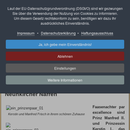
Neunkircher Karnevals
Laut der EU-Datenschutzgrundverordnung (DSGVO) sind wir gezwungen
Sie über die Verwendung der Nutzung von Cookies zu informieren.
Ausschuss e.V.
Um diesem Gesetz rechtskonform zu sein, benötigen wir dazu Ihr
ausdrückliches Einverständnis.
Impressum
•
Datenschutzerklärung
•
Haftungsausschluss
Ja, ich gebe mein Einverständnis!
Aktuelle Seite:
Rückblick
Prinzenpaare stellen sich vor
Prinzenpaar Vorstellung 2011/2012
Ablehnen
Prinzenpaar Vorstellung 2011/2012
Einstellungen
Ein Prinzenpaar wie aus dem
Weitere Informationen
Bilderbuch
Manfred II. und Kerstin I. regieren
Neunkircher Narren
Faasenachter par
excellence sind
Kerstin und Manfred Frisch in ihrem schönen Zuhause
Prinz Manfred II.
und Prinzessin
Kerstin I., das