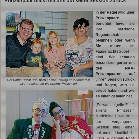
Prinzenpaar blickt mit uns auf seine Session zurück
In der Regel wird über
Prinzenpaare
berichtet, bevor sie
ihre närrische
Regentschaft
beginnen oder wenn
Sie mitten im
Faasenachtstrubel
sind. Wir schauen
besonders gerne mit
den NKA-
Prinzenpaaren auf
„ihre“ Session zurück
Der Rathausschlüssel blieb Familie Pirrung unter anderem
als Andenken an die schöne Prinzenzeit
und fragen, was sie
erlebt haben und wie
es ihnen gefallen hat.
„Es war ’ne geile Zeit!“,
zitierte Prinzessin
Madeleine I., wie sie in
der vergangenen
Session hieß, einen
bekannten Liedtitel. Ihr
Gatte – damals Prinz