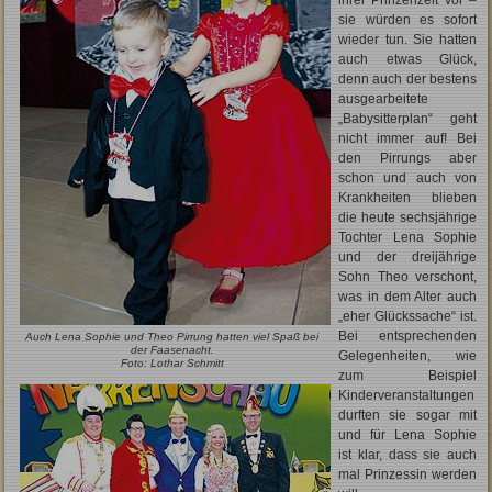
ihrer Prinzenzeit vor –
sie würden es sofort
wieder tun. Sie hatten
auch etwas Glück,
denn auch der bestens
ausgearbeitete
„Babysitterplan“ geht
nicht immer auf! Bei
den Pirrungs aber
schon und auch von
Krankheiten blieben
die heute sechsjährige
Tochter Lena Sophie
und der dreijährige
Sohn Theo verschont,
was in dem Alter auch
„eher Glückssache“ ist.
Bei entsprechenden
Auch Lena Sophie und Theo Pirrung hatten viel Spaß bei
der Faasenacht.
Gelegenheiten, wie
Foto: Lothar Schmitt
zum Beispiel
Kinderveranstaltungen
durften sie sogar mit
und für Lena Sophie
ist klar, dass sie auch
mal Prinzessin werden