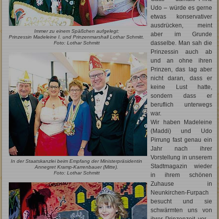
Udo – würde es gerne
etwas konservativer
ausdrücken, meint
Immer zu einem Späßchen aufgelegt:
aber im Grunde
Prinzessin Madeleine I. und Prinzenmarshall Lothar Schmitt.
dasselbe. Man sah die
Foto: Lothar Schmitt
Prinzessin auch ab
und an ohne ihren
Prinzen, das lag aber
nicht daran, dass er
keine Lust hatte,
sondern dass er
beruflich unterwegs
war.
Wir haben Madeleine
(Maddi) und Udo
Pirrung fast genau ein
Jahr nach ihrer
Vorstellung in unserem
In der Staatskanzlei beim Empfang der Ministerpräsidentin
Stadtmagazin wieder
Annegret Kramp-Karrenbauer (Mitte).
Foto: Lothar Schmitt
in ihrem schönen
Zuhause in
Neunkirchen-Furpach
besucht und sie
schwärmten uns von