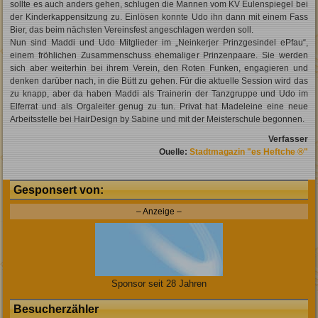
sollte es auch anders gehen, schlugen die Mannen vom KV Eulenspiegel bei
der Kinderkappensitzung zu. Einlösen konnte Udo ihn dann mit einem Fass
Bier, das beim nächsten Vereinsfest angeschlagen werden soll.
Nun sind Maddi und Udo Mitglieder im „Neinkerjer Prinzgesindel ePfau“,
einem fröhlichen Zusammenschuss ehemaliger Prinzenpaare. Sie werden
sich aber weiterhin bei ihrem Verein, den Roten Funken, engagieren und
denken darüber nach, in die Bütt zu gehen. Für die aktuelle Session wird das
zu knapp, aber da haben Maddi als Trainerin der Tanzgruppe und Udo im
Elferrat und als Orgaleiter genug zu tun. Privat hat Madeleine eine neue
Arbeitsstelle bei HairDesign by Sabine und mit der Meisterschule begonnen.
Verfasser
Ouelle:
Stadtmagazin "es Heftche ®"
Gesponsert von:
– Anzeige –
Sponsor seit 28 Jahren
Besucherzähler