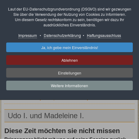
Neunkircher Karnevals
Laut der EU-Datenschutzgrundverordnung (DSGVO) sind wir gezwungen
Sie über die Verwendung der Nutzung von Cookies zu informieren.
Ausschuss e.V.
Um diesem Gesetz rechtskonform zu sein, benötigen wir dazu Ihr
ausdrückliches Einverständnis.
Impressum
•
Datenschutzerklärung
•
Haftungsausschluss
Ja, ich gebe mein Einverständnis!
Ablehnen
Einstellungen
Weitere Informationen
Aktuelle Seite:
Rückblick
Prinzenpaar Session-Rückblick
Udo I. und Madeleine I.
Udo I. und Madeleine I.
Diese Zeit möchten sie nicht missen