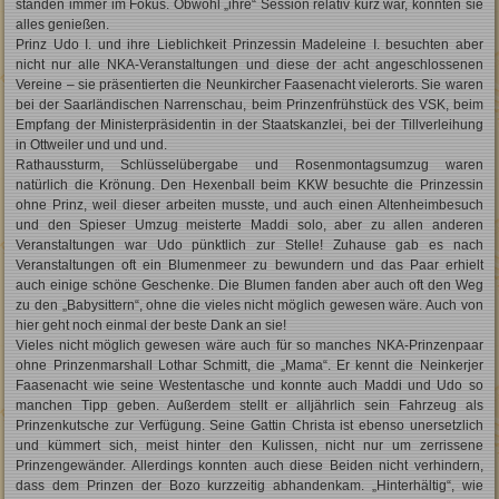
standen immer im Fokus. Obwohl „ihre“ Session relativ kurz war, konnten sie
alles genießen.
Prinz Udo I. und ihre Lieblichkeit Prinzessin Madeleine I. besuchten aber
nicht nur alle NKA-Veranstaltungen und diese der acht angeschlossenen
Vereine – sie präsentierten die Neunkircher Faasenacht vielerorts. Sie waren
bei der Saarländischen Narrenschau, beim Prinzenfrühstück des VSK, beim
Empfang der Ministerpräsidentin in der Staatskanzlei, bei der Tillverleihung
in Ottweiler und und und.
Rathaussturm, Schlüsselübergabe und Rosenmontagsumzug waren
natürlich die Krönung. Den Hexenball beim KKW besuchte die Prinzessin
ohne Prinz, weil dieser arbeiten musste, und auch einen Altenheimbesuch
und den Spieser Umzug meisterte Maddi solo, aber zu allen anderen
Veranstaltungen war Udo pünktlich zur Stelle! Zuhause gab es nach
Veranstaltungen oft ein Blumenmeer zu bewundern und das Paar erhielt
auch einige schöne Geschenke. Die Blumen fanden aber auch oft den Weg
zu den „Babysittern“, ohne die vieles nicht möglich gewesen wäre. Auch von
hier geht noch einmal der beste Dank an sie!
Vieles nicht möglich gewesen wäre auch für so manches NKA-Prinzenpaar
ohne Prinzenmarshall Lothar Schmitt, die „Mama“. Er kennt die Neinkerjer
Faasenacht wie seine Westentasche und konnte auch Maddi und Udo so
manchen Tipp geben. Außerdem stellt er alljährlich sein Fahrzeug als
Prinzenkutsche zur Verfügung. Seine Gattin Christa ist ebenso unersetzlich
und kümmert sich, meist hinter den Kulissen, nicht nur um zerrissene
Prinzengewänder. Allerdings konnten auch diese Beiden nicht verhindern,
dass dem Prinzen der Bozo kurzzeitig abhandenkam. „Hinterhältig“, wie