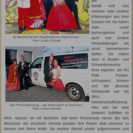
will.
Maddi und Udo
nehmen viele positive
Erfahrungen aus ihrer
Session mit. Sie haben
viele Leute
kennengelernt und
Zu Besuch bei der Saarländischen Narrenschau.
auch mal andere
Foto: Lothar Schmitt
Veranstaltungen als
sonst kennenlernen
dürfen. Sie haben
auch in Bruder- und
Schwestervereine
ihres eigenen, der KG
Rote Funken,
schnuppern können
und der absolute
Höhepunkt war die
NKA-
Gemeinschaftssitzung.
Das Prinzenfahrzeug – wie immer leicht zu ­erkennen.
Hier, wie bei zwei
Foto: Lothar Schmitt
anderen Auftritten im
NKA, stachen sie mit Sketchen statt einer Prinzenrede hervor. Bei den
Besuchen der einzelnen Vereine passten ihre Reden stets passend zu
diesem und ihrem Motto. Sie wurden überall positiv aufgenommen und