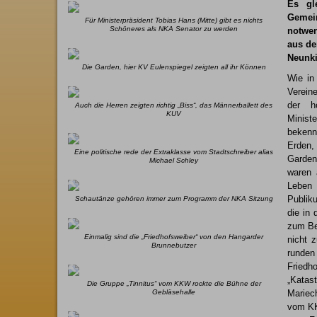
Es gl
Gemei
Für Ministerpräsident Tobias Hans (Mitte) gibt es nichts
Schöneres als NKA Senator zu werden
notwen
aus de
Neunki
Die Garden, hier KV Eulenspiegel zeigten all ihr Können
Wie in
Verein
der h
Auch die Herren zeigten richtig „Biss“, das Männerballett des
KUV
Minist
bekenn
Erden, 
Eine politische rede der Extraklasse vom Stadtschreiber alias
Garden
Michael Schley
waren 
Leben 
Publik
Schautänze gehören immer zum Programm der NKA Sitzung
die in 
zum Be
Einmalig sind die „Friedhofsweiber“ von den Hangarder
nicht 
Brunnebutzer
runden
Friedh
„Katast
Die Gruppe „Tinnitus“ vom KKW rockte die Bühne der
Gebläsehalle
Mariec
vom KK