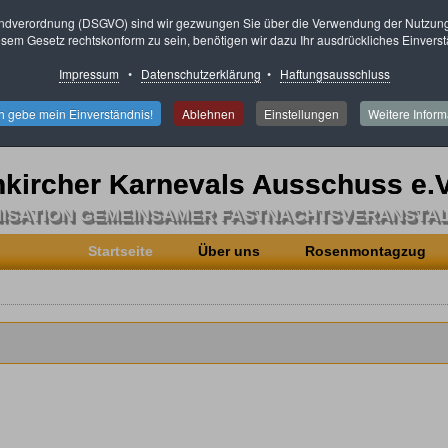
ndverordnung (DSGVO) sind wir gezwungen Sie über die Verwendung der Nutzung 
sem Gesetz rechtskonform zu sein, benötigen wir dazu Ihr ausdrückliches Einverst
Impressum
•
Datenschutzerklärung
•
Haftungsausschluss
ch gebe mein Einverständnis!
Ablehnen
Einstellungen
Weitere Inform
kircher Karnevals Ausschuss e.V
ISATION GEMEINSAMER FASTNACHTSVERANSTA
Startseite
Über uns
Rosenmontagzug