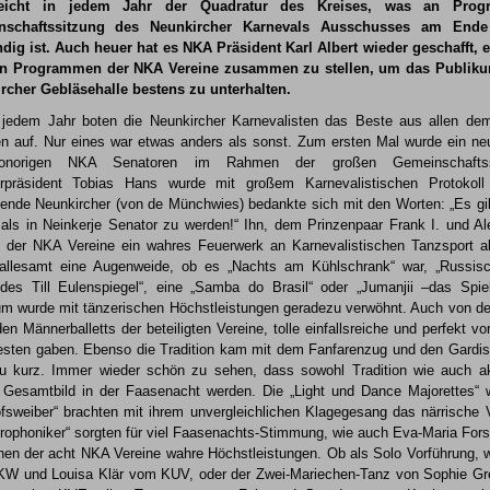
eicht in jedem Jahr der Quadratur des Kreises, was an Prog
nschaftssitzung des Neunkircher Karnevals Ausschusses am Ende
dig ist. Auch heuer hat es NKA Präsident Karl Albert wieder geschafft, e
n Programmen der NKA Vereine zusammen zu stellen, um das Publikum 
rcher Gebläsehalle bestens zu unterhalten.
 jedem Jahr boten die Neunkircher Karnevalisten das Beste aus allen d
en auf. Nur eines war etwas anders als sonst. Zum ersten Mal wurde ein neu
onorigen NKA Senatoren im Rahmen der großen Gemeinschaftss
erpräsident Tobias Hans wurde mit großem Karnevalistischen Protoko
ende Neunkircher (von de Münchwies) bedankte sich mit den Worten: „Es gib
als in Neinkerje Senator zu werden!“ Ihn, dem Prinzenpaar Frank I. und Ale
 der NKA Vereine ein wahres Feuerwerk an Karnevalistischen Tanzsport 
allesamt eine Augenweide, ob es „Nachts am Kühlschrank“ war, „Russisc
des Till Eulenspiegel“, eine „Samba do Brasil“ oder „Jumanjii –das Spi
um wurde mit tänzerischen Höchstleistungen geradezu verwöhnt. Auch von de
den Männerballetts der beteiligten Vereine, tolle einfallsreiche und perfekt v
sten gaben. Ebenso die Tradition kam mit dem Fanfarenzug und den Gardi
zu kurz. Immer wieder schön zu sehen, dass sowohl Tradition wie auch a
 Gesamtbild in der Faasenacht werden. Die „Light und Dance Majorettes“ wi
ofsweiber“ brachten mit ihrem unvergleichlichen Klagegesang das närrische
rophoniker“ sorgten für viel Faasenachts-Stimmung, wie auch Eva-Maria Forst
hen der acht NKA Vereine wahre Höchstleistungen. Ob als Solo Vorführung, 
W und Louisa Klär vom KUV, oder der Zwei-Mariechen-Tanz von Sophie Gr