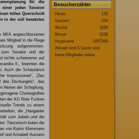
rammplanung für die
Besucherzähler
 einer jeden Session
inen tollen Querschnitt
Heute
135
in der voll besetzten
Gestern
434
Woche
1526
em NKA angeschlossenen
Monat
2158
es Mitglied in die Riege
Insgesamt
1097946
itzung aufgenommen.
Aktuell sind 5 Gäste und
ll zum Senator und der
keine Mitglieder online
t nichts scheeneres auf
xandra II., brannten die
ab. Auch die Schautänze
he Impressionen“, „Das
el des Dschungels“, das
n Herren der Schöpfung,
orgetragene Choreografien
sten der KG Rote Funken
ktuelle Trends zu einem
rbelten, die „Hangarder
 Volk zum Jubeln und die
er. Tänzerisch boten die
wie von Katrin Kleinmann
eif und Annabell Aumann