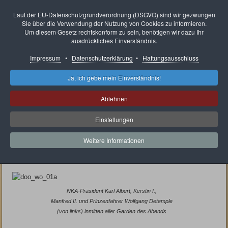
Neunkircher Karnevals
Laut der EU-Datenschutzgrundverordnung (DSGVO) sind wir gezwungen
Sie über die Verwendung der Nutzung von Cookies zu informieren.
Ausschuss e.V.
Um diesem Gesetz rechtskonform zu sein, benötigen wir dazu Ihr
ausdrückliches Einverständnis.
Impressum
•
Datenschutzerklärung
•
Haftungsausschluss
Ja, ich gebe mein Einverständnis!
Aktuelle Seite:
Gemeinschaftssitzungen des NKA
Gemeinschaftssitzung 2012
Ablehnen
Gemeinschaftssitzung 2012
Einstellungen
Doo, wo ma feiert, singt und lacht
Weitere Informationen
Letzte NKA-Gemeinschaftssitzung im
Bürgerhaus
NKA-Präsident Karl Albert, Kerstin I.,
Manfred II. und Prinzenfahrer Wolfgang Detemple
(von links) inmitten aller Garden des Abends