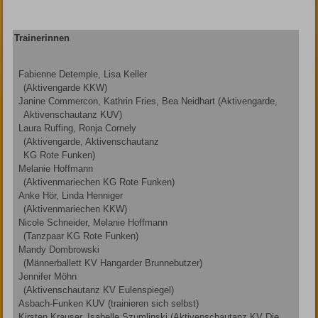
Trainerinnen
Fabienne Detemple, Lisa Keller
(Aktivengarde KKW)
Janine Commercon, Kathrin Fries, Bea Neidhart (Aktivengarde,
Aktivenschautanz KUV)
Laura Ruffing, Ronja Cornely
(Aktivengarde, Aktivenschautanz
KG Rote Funken)
Melanie Hoffmann
(Aktivenmariechen KG Rote Funken)
Anke Hör, Linda Henniger
(Aktivenmariechen KKW)
Nicole Schneider, Melanie Hoffmann
(Tanzpaar KG Rote Funken)
Mandy Dombrowski
(Männerballett KV Hangarder Brunnebutzer)
Jennifer Möhn
(Aktivenschautanz KV Eulenspiegel)
Asbach-Funken KUV (trainieren sich selbst)
Kirsten Krauser, Isabelle Szumlinski (Aktivenschautanz KV Die