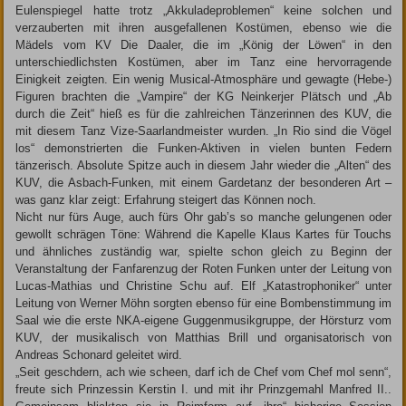
Eulenspiegel hatte trotz „Akkuladeproblemen“ keine solchen und
verzauberten mit ihren ausgefallenen Kostümen, ebenso wie die
Mädels vom KV Die Daaler, die im „König der Löwen“ in den
unterschiedlichsten Kostümen, aber im Tanz eine hervorragende
Einigkeit zeigten. Ein wenig Musical-Atmosphäre und gewagte (Hebe-)
Figuren brachten die „Vampire“ der KG Neinkerjer Plätsch und „Ab
durch die Zeit“ hieß es für die zahlreichen Tänzerinnen des KUV, die
mit diesem Tanz Vize-Saarlandmeister wurden. „In Rio sind die Vögel
los“ demonstrierten die Funken-Aktiven in vielen bunten Federn
tänzerisch. Absolute Spitze auch in diesem Jahr wieder die „Alten“ des
KUV, die Asbach-Funken, mit einem Gardetanz der besonderen Art –
was ganz klar zeigt: Erfahrung steigert das Können noch.
Nicht nur fürs Auge, auch fürs Ohr gab’s so manche gelungenen oder
gewollt schrägen Töne: Während die Kapelle Klaus Kartes für Touchs
und ähnliches zuständig war, spielte schon gleich zu Beginn der
Veranstaltung der Fanfarenzug der Roten Funken unter der Leitung von
Lucas-Mathias und Christine Schu auf. Elf „Katastrophoniker“ unter
Leitung von Werner Möhn sorgten ebenso für eine Bombenstimmung im
Saal wie die erste NKA-eigene Guggenmusikgruppe, der Hörsturz vom
KUV, der musikalisch von Matthias Brill und organisatorisch von
Andreas Schonard geleitet wird.
„Seit geschdern, ach wie scheen, darf ich de Chef vom Chef mol senn“,
freute sich Prinzessin Kerstin I. und mit ihr Prinzgemahl Manfred II..