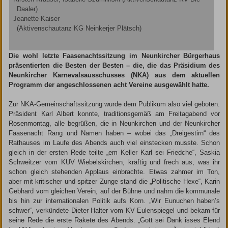
Daaler)
Jeanette Kaiser
(Aktivenschautanz KG Neinkerjer Plätsch)
Die wohl letzte Faasenachtssitzung im Neunkircher Bürgerhaus
präsentierten die Besten der Besten – die, die das Präsidium des
Neunkircher Karnevalsausschusses (NKA) aus dem aktuellen
Programm der angeschlossenen acht Vereine ausgewählt hatte.
Zur NKA-Gemeinschaftssitzung wurde dem Publikum also viel geboten.
Präsident Karl Albert konnte, traditionsgemäß am Freitagabend vor
Rosenmontag, alle begrüßen, die in Neunkirchen und der Neunkircher
Faasenacht Rang und Namen haben – wobei das „Dreigestirn“ des
Rathauses im Laufe des Abends auch viel einstecken musste. Schon
gleich in der ersten Rede teilte „em Keller Karl sei Friedche“, Saskia
Schweitzer vom KUV Wiebelskirchen, kräftig und frech aus, was ihr
schon gleich stehenden Applaus einbrachte. Etwas zahmer im Ton,
aber mit kritischer und spitzer Zunge stand die „Politische Hexe“, Karin
Gebhard vom gleichen Verein, auf der Bühne und nahm die kommunale
bis hin zur internationalen Politik aufs Korn. „Wir Eunuchen haben’s
schwer“, verkündete Dieter Halter vom KV Eulenspiegel und bekam für
seine Rede die erste Rakete des Abends. „Gott sei Dank isses Elend