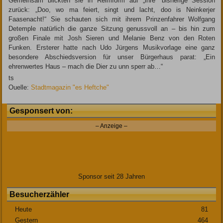
Gemeinsam blickten sie in Reimform auf „ihre“ bisherige Session
zurück: „Doo, wo ma feiert, singt und lacht, doo is Neinkerjer
Faasenacht!“ Sie schauten sich mit ihrem Prinzenfahrer Wolfgang
Detemple natürlich die ganze Sitzung genussvoll an – bis hin zum
großen Finale mit Josh Sieren und Melanie Benz von den Roten
Funken. Ersterer hatte nach Udo Jürgens Musikvorlage eine ganz
besondere Abschiedsversion für unser Bürgerhaus parat: „Ein
ehrenwertes Haus – mach die Dier zu unn sperr ab…“
ts
Ouelle:
Stadtmagazin "es Heftche"
Gesponsert von:
– Anzeige –
Sponsor seit 28 Jahren
Besucherzähler
Heute
81
Gestern
464