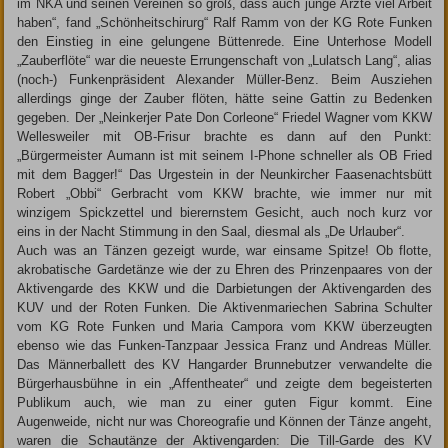
im NKA und seinen Vereinen so groß, dass auch junge Ärzte viel Arbeit
haben“, fand „Schönheitschirurg“ Ralf Ramm von der KG Rote Funken
den Einstieg in eine gelungene Büttenrede. Eine Unterhose Modell
„Zauberflöte“ war die neueste Errungenschaft von „Lulatsch Lang“, alias
(noch-) Funkenpräsident Alexander Müller-Benz. Beim Ausziehen
allerdings ginge der Zauber flöten, hätte seine Gattin zu Bedenken
gegeben. Der „Neinkerjer Pate Don Corleone“ Friedel Wagner vom KKW
Wellesweiler mit OB-Frisur brachte es dann auf den Punkt:
„Bürgermeister Aumann ist mit seinem I-Phone schneller als OB Fried
mit dem Bagger!“ Das Urgestein in der Neunkircher Faasenachtsbütt
Robert „Obbi“ Gerbracht vom KKW brachte, wie immer nur mit
winzigem Spickzettel und bierernstem Gesicht, auch noch kurz vor
eins in der Nacht Stimmung in den Saal, diesmal als „De Urlauber“.
Auch was an Tänzen gezeigt wurde, war einsame Spitze! Ob flotte,
akrobatische Gardetänze wie der zu Ehren des Prinzenpaares von der
Aktivengarde des KKW und die Darbietungen der Aktivengarden des
KUV und der Roten Funken. Die Aktivenmariechen Sabrina Schulter
vom KG Rote Funken und Maria Campora vom KKW überzeugten
ebenso wie das Funken-Tanzpaar Jessica Franz und Andreas Müller.
Das Männerballett des KV Hangarder Brunnebutzer verwandelte die
Bürgerhausbühne in ein „Affentheater“ und zeigte dem begeisterten
Publikum auch, wie man zu einer guten Figur kommt. Eine
Augenweide, nicht nur was Choreografie und Können der Tänze angeht,
waren die Schautänze der Aktivengarden: Die Till-Garde des KV