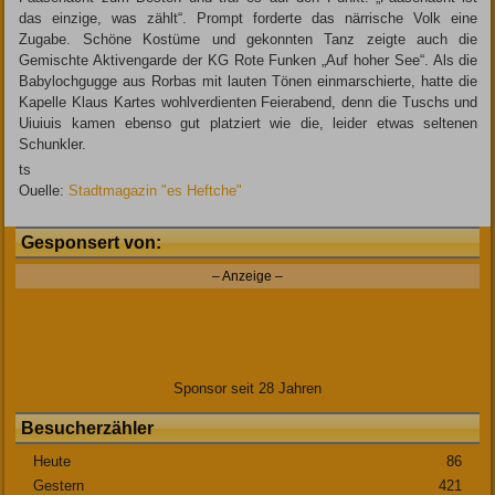
das einzige, was zählt“. Prompt forderte das närrische Volk eine
Zugabe. Schöne Kostüme und gekonnten Tanz zeigte auch die
Gemischte Aktivengarde der KG Rote Funken „Auf hoher See“. Als die
Babylochgugge aus Rorbas mit lauten Tönen einmarschierte, hatte die
Kapelle Klaus Kartes wohlverdienten Feierabend, denn die Tuschs und
Uiuiuis kamen ebenso gut platziert wie die, leider etwas seltenen
Schunkler.
ts
Ouelle:
Stadtmagazin "es Heftche"
Gesponsert von:
– Anzeige –
Sponsor seit 28 Jahren
Besucherzähler
Heute
86
Gestern
421