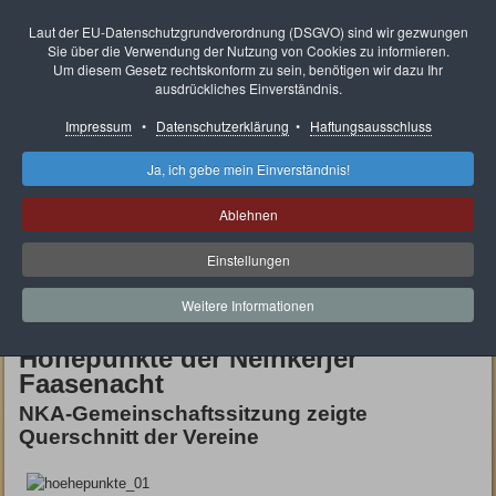
Neunkircher Karnevals
Laut der EU-Datenschutzgrundverordnung (DSGVO) sind wir gezwungen
Sie über die Verwendung der Nutzung von Cookies zu informieren.
Ausschuss e.V.
Um diesem Gesetz rechtskonform zu sein, benötigen wir dazu Ihr
ausdrückliches Einverständnis.
Impressum
•
Datenschutzerklärung
•
Haftungsausschluss
Ja, ich gebe mein Einverständnis!
Ablehnen
Einstellungen
Aktuelle Seite:
Gemeinschaftssitzungen des NKA
Gemeinschaftssitzung 2010
Weitere Informationen
Gemeinschaftssitzung 2010
Höhepunkte der Neinkerjer
Faasenacht
NKA-Gemeinschaftssitzung zeigte
Querschnitt der Vereine