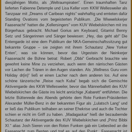
diesjährigen Motto, als „Weltraumpiraten“. Einen traumhaften Tanz
lieferten Fabienne Detemple und Lisa Keller vom KKW Wellesweiler als
Tanzpaar mit „Dreams of Caribean nights“ wahrhaftig und ernteten dafür
Standing Ovations vom begeisterten Publikum. „Die Wiwwelskerjer
Faasenacht“ hatten die „Kellersingers“ vom KUV Wiebelskirchen mit ins
Bürgerhaus gebracht. Michael Gorius am Keyboard, Gitarrist Benny
Setz und Sängerinnen und Sänger bewiesen: „Hey, das geht ab!“ Die
Entengarde ist eine dem Publikum der NKA-Gemeinschaftssitzung gut
bekannte Gruppe – sie zeigten mit ihrem Schautanz „New Yorker
Enten“, was sie können, bevor das Urgestein der Neinkerjer
Faasenacht die Bühne betrat: Robert „Obbi“ Gerbracht brauchte wie
gewohnt keine Mine zu verziehen, auch wenn den närrischen Gästen
vor Lachen die Tränen in den Augen standen. Als „Wellness Guru vom
Holiday dr(in)“ ließ er einen Lacher nach dem anderen los. Auf eine
schöne tänzerische „Reise nach Kuba“ begab sich die Gemischte
Aktivengarde des KKW Wellesweiler, bevor das Männerballett des KUV
Wiebelskirchen die Gäste ins leicht anrüchige „Kabarett“ entführten. Die
letzte Büttenrede des Abends gehörte dem Rote Funken-Präsidenten
Alexander Müller-Benz in der bekannten Figur als „Lulatsch Lang“ und
er ließ das Publikum teilhaben an seiner Ehekrise und auch die Tochter
schien er nicht im Griff zu haben. „Madagaskar“ hieß der bezaubernde
Schautanz der Aktivengarde des KUV Wiebelskirchen und „Prinz Bibbi
XI.“ alias Josh Sieren von den Roten Funken gab ein Liebeslied an die
Faasenacht zum Besten und traf es auf den Punkt: „Faasenacht ist