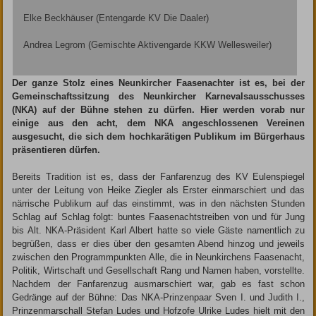
Elke Beckhäuser (Entengarde KV Die Daaler)
Andrea Legrom (Gemischte Aktivengarde KKW Wellesweiler)
Der ganze Stolz eines Neunkircher Faasenachter ist es, bei der
Gemeinschaftssitzung des Neunkircher Karnevalsausschusses
(NKA) auf der Bühne stehen zu dürfen. Hier werden vorab nur
einige aus den acht, dem NKA angeschlossenen Vereinen
ausgesucht, die sich dem hochkarätigen Publikum im Bürgerhaus
präsentieren dürfen.
Bereits Tradition ist es, dass der Fanfarenzug des KV Eulenspiegel
unter der Leitung von Heike Ziegler als Erster einmarschiert und das
närrische Publikum auf das einstimmt, was in den nächsten Stunden
Schlag auf Schlag folgt: buntes Faasenachtstreiben von und für Jung
bis Alt. NKA-Präsident Karl Albert hatte so viele Gäste namentlich zu
begrüßen, dass er dies über den gesamten Abend hinzog und jeweils
zwischen den Programmpunkten Alle, die in Neunkirchens Faasenacht,
Politik, Wirtschaft und Gesellschaft Rang und Namen haben, vorstellte.
Nachdem der Fanfarenzug ausmarschiert war, gab es fast schon
Gedränge auf der Bühne: Das NKA-Prinzenpaar Sven I. und Judith I.,
Prinzenmarschall Stefan Ludes und Hofzofe Ulrike Ludes hielt mit den