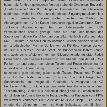
Arme, wenn „Es Luwis“ „hepp“ rief. Neben Uiuiuis und Auwauwaus
bekam sie für ihren gelungenen Vortrag stehende Ovationen. Bevor die
„Friedhofsweiber“ des KV Hangarder Brunnebutzer ihre Klagelieder
anstimmten, wobei ihre Worte und der chorale Singsang moralisch nicht
so recht zueinander passen wollten, zeigten die Mädels der
Aktivengarde des KV Die Daaler ihren schwungvollen Gardetanz. Durch
zahlreiche Auszeichnungen hat die Aktivengarde des KUV
Wiebelskirchen bereits gezeigt, dass sie „eine der besten des
Saarlandes“ ist, wie Karl Albert sie vorstellte. Natürlich sollte auch das
NKA-Publikum in diesen Genuss kommen. Wieder politisch wurde es
mit „Stadtschreiber“ Michael Schley von der KG Rote Funken, der von
der Bütt aus herrlich über die Stadt- bis Bundespolitik lästern konnte
und auch seine „Visionen“ von der Bliespromenade kundtat. Rudolf
Eiden führte den zweiten Fanfarenzug des Abends, den der KG Rote
Funken, an und sorgte nach vielen Tänzen und Reden wieder mal für
musikalische Abwechslung. Ein herrlich buntes Bild und eine
tänzerische gute Leistung gaben auch „Tatjana Paulus und Friends“
vom KV Die Daaler bei ihrem „Clownstanz“ ab. Auf Regen folgt
Sonnenschein, das zeigte die Gemischte Aktivengarde der KG
Neinkerjer Plätsch, trotz einiger personeller Ausfälle in einer schönen
Tanzdarbietung. Vieles aus seinem (Liebes-)Leben zu erzählen hatte
der „Tulpenheini“, eine bekannte Figur, die Rico di Pasquale vom KKW
Wellesweiler verkörpert. Die Garde der KG Heijo Hopp – Die Scheib
enterte die Bühne mit ihrem schönen Schautanz, gemäß ihrem