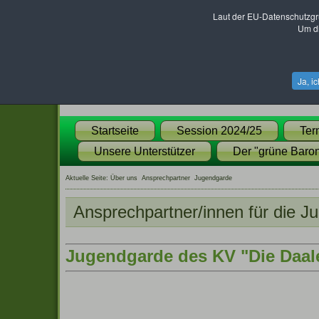
Laut der EU-Datenschutzgr
Um di
Ja, i
Startseite
Session 2024/25
Ter
Unsere Unterstützer
Der "grüne Baron
Aktuelle Seite:
Über uns
Ansprechpartner
Jugendgarde
Ansprechpartner/innen für die J
Jugendgarde des KV "Die Daale