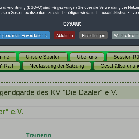
undverordnung (DSGVO) sind wir gezwungen Sie über die Verwendung der Nutzung
esem Gesetz rechtskonform zu sein, benötigen wir dazu Ihr ausdrückliches Einver
Impressum
ch gebe mein Einverständnis!
Ablehnen
Einstellungen
Weitere Inform
mine
Unsere Sparten
Über uns
Session Rü
" Ralf
Neufassung der Satzung
Geschäftsordnun
ugendgarde des KV "Die Daaler" e.V.
r" e.V.
Trainerin