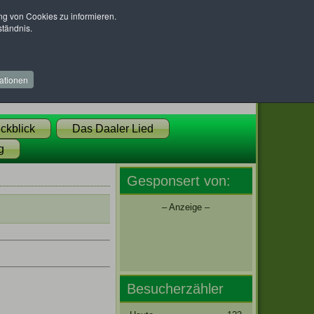
 von Cookies zu informieren.
ständnis.
ationen
ckblick
Das Daaler Lied
g
Gesponsert von:
– Anzeige –
Besucherzähler